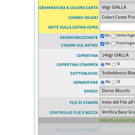
PETTORALI
DORSALI TARGHE
GRAMMATURA E COLORE CARTA
PETTORALI NUMERI DA
GARA
CAMBIO COLORI
PETTORALI CON NOME ATLETA
NUMERI DA GARA MTB
NOTE SULLA ULTIMA COPIA
No
Ultimo fogli
DESENSIBILIZZANTE
No
Primo fogli
STAMPA SUL RETRO
COPERTINA
No
Sì
COPERTINA STAMPATA
SOTTOBLOCCO
No
Sì
SEPARATORE
DORSO
FILE DI STAMPA
CONTROLLO FILE E BOZZA
SERVIZI AGGIUNTIVI
PACCHI CELLOPHANATI