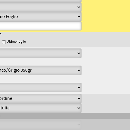
o
o
Ultimo foglio