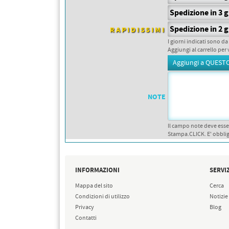
PETTORALI
DORSALI TARGHE
Spedizione in 3 
PETTORALI NUMERI DA
GARA
Spedizione in 2 
RAPIDISSIMI
PETTORALI CON NOME ATLETA
I giorni indicati sono da
NUMERI DA GARA MTB
Aggiungi al carrello per 
NOTE
Il campo note deve esse
Stampa.CLICK. E' obblig
INFORMAZIONI
SERVIZ
Mappa del sito
Cerca
Condizioni di utilizzo
Notizie
Privacy
Blog
Contatti