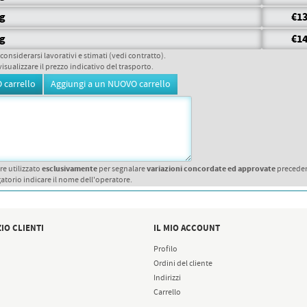
gg
€13
gg
€14
 considerarsi lavorativi e stimati (vedi contratto).
visualizzare il prezzo indicativo del trasporto.
esclusivamente
variazioni concordate ed approvate
re utilizzato
per segnalare
precede
atorio indicare il nome dell'operatore.
IO CLIENTI
IL MIO ACCOUNT
Profilo
Ordini del cliente
Indirizzi
Carrello