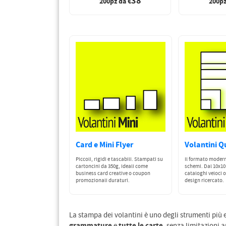
38
200pz da €
200pz
Card e Mini Flyer
Volantini Q
Piccoli, rigidi e tascabili. Stampati su
Il formato moder
cartoncini da 350g, ideali come
schemi. Dal 10x10 
business card creative o coupon
cataloghi veloci 
promozionali duraturi.
design ricercato.
La stampa dei volantini è uno degli strumenti più 
grammature
tutte le carte