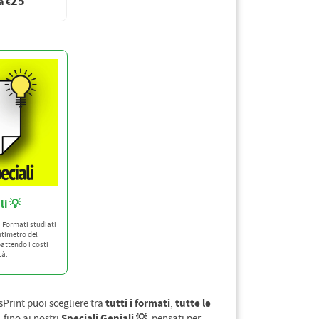
25
a €
li 💡
 Formati studiati
ntimetro del
attendo i costi
tà.
tutti i formati
tutte le
Print puoi scegliere tra
,
Speciali Geniali 💡