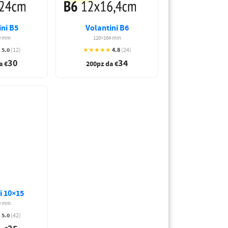
ini B5
Volantini B6
0 mm
120×164 mm
5.0
4.8
★
(12)
★★★★★
(24)
30
34
a €
200pz da €
i 10×15
0 mm
5.0
★
(42)