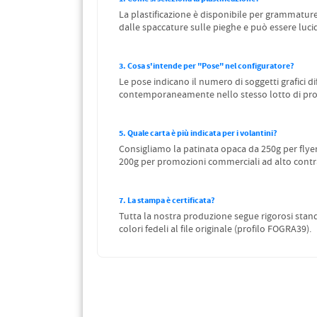
La plastificazione è disponibile per grammature 
dalle spaccature sulle pieghe e può essere lucid
3. Cosa s'intende per "Pose" nel configuratore?
Le pose indicano il numero di soggetti grafici d
contemporaneamente nello stesso lotto di pr
5. Quale carta è più indicata per i volantini?
Consigliamo la patinata opaca da 250g per flyer e
200g per promozioni commerciali ad alto contr
7. La stampa è certificata?
Tutta la nostra produzione segue rigorosi standa
colori fedeli al file originale (profilo FOGRA39).