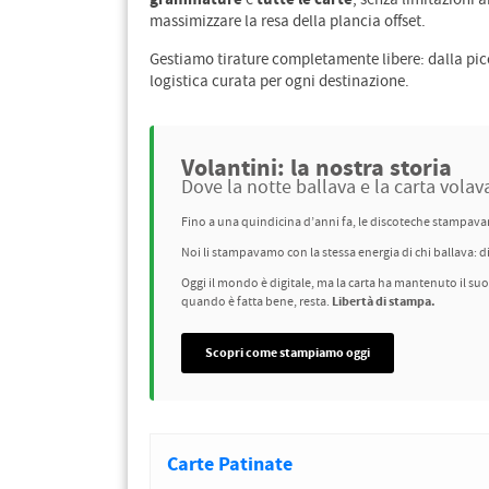
e
, senza limitazioni ar
massimizzare la resa della plancia offset.
Gestiamo tirature completamente libere: dalla picco
logistica curata per ogni destinazione.
Volantini: la nostra storia
Dove la notte ballava e la carta volav
Fino a una quindicina d’anni fa, le discoteche stampavano
Noi li stampavamo con la stessa energia di chi ballava: d
Oggi il mondo è digitale, ma la carta ha mantenuto il suo
Libertà di stampa.
quando è fatta bene, resta.
Scopri come stampiamo oggi
Carte Patinate