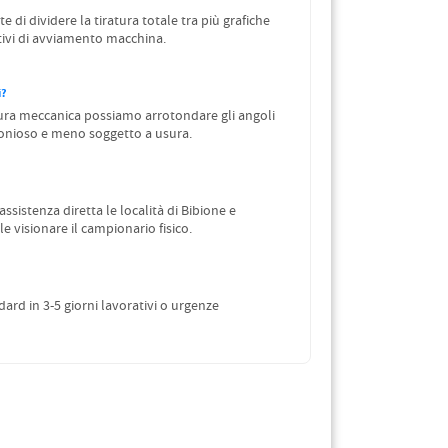
e di dividere la tiratura totale tra più grafiche
ntivi di avviamento macchina.
i?
tura meccanica possiamo arrotondare gli angoli
monioso e meno soggetto a usura.
ssistenza diretta le località di Bibione e
 visionare il campionario fisico.
rd in 3-5 giorni lavorativi o urgenze