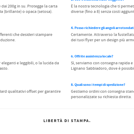
dai 200g in su. Protegge la carta
È la nostra tecnologia che ti permett
a (brillante) o opaca (setosa).
diverse (fino a 8) senza costi aggiu
4. Posso richiedere gli angoli arrotondat
ifferenti che desideri stampare
Certamente. Attraverso la fustella
oduzione.
dei tuoi flyer per un design più ar
6. Offrite assistenza locale?
leganti e leggibili, o la lucida da
Sì, serviamo con consegna rapida e a
asto.
Lignano Sabbiadoro, dove è possibile
8. Quali sono i tempi di spedizione?
rd qualitativi offset per garantire
Gestiamo ordini con consegna standa
personalizzate su richiesta diretta.
LIBERTÀ DI STAMPA.