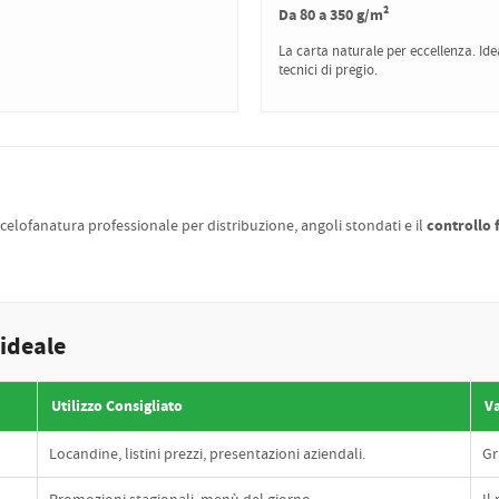
Da 80 a 350 g/m²
La carta naturale per eccellenza. Idea
tecnici di pregio.
controllo 
 celofanatura professionale per distribuzione, angoli stondati e il
 ideale
Utilizzo Consigliato
V
Locandine, listini prezzi, presentazioni aziendali.
Gr