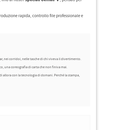
, fino ai nostri
, pensati per
roduzione rapida, controllo file professionale e
 nei corridoi, nelle tasche di chi viveva il divertimento.
co, una coreografia di carta che non finiva mai.
 di allora con la tecnologia di domani. Perché la stampa,