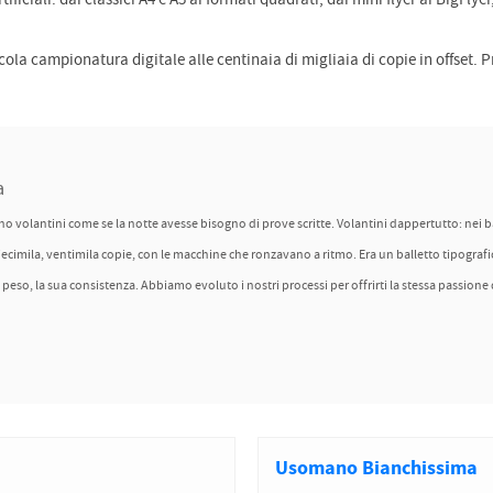
tificiali: dai classici A4 e A5 ai formati quadrati, dai mini flyer ai BigFlyer
la campionatura digitale alle centinaia di migliaia di copie in offset. P
a
 volantini come se la notte avesse bisogno di prove scritte. Volantini dappertutto: nei bar,
iecimila, ventimila copie, con le macchine che ronzavano a ritmo. Era un balletto tipografi
 peso, la sua consistenza. Abbiamo evoluto i nostri processi per offrirti la stessa passione
Usomano Bianchissima