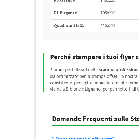
A5 Classico
148x210
DL Elegance
105x210
Quadrato 21x21
210x210
Perché stampare i tuoi flyer 
stampa professiona
Siamo specializzati nella
sia ottimizzato per la stampa offset. La nostra 
consistente, percepita immediatamente come segn
vicine a Bibione e Lignano, per permetterti di 
Domande Frequenti sulla St
1. Come si seleziona la plastificazione?