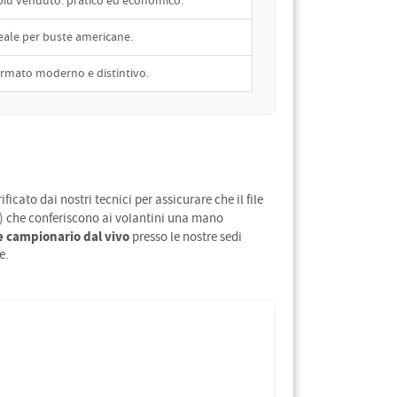
 più venduto: pratico ed economico.
eale per buste americane.
rmato moderno e distintivo.
icato dai nostri tecnici per assicurare che il file
) che conferiscono ai volantini una mano
e campionario dal vivo
presso le nostre sedi
e.