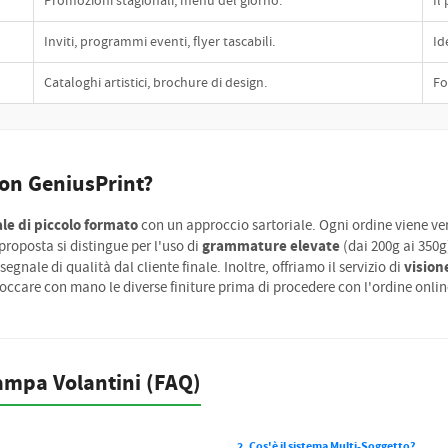
Promozioni stagionali, menù del giorno.
Il
Inviti, programmi eventi, flyer tascabili.
Id
Cataloghi artistici, brochure di design.
Fo
con GeniusPrint?
le di piccolo formato
con un approccio sartoriale. Ogni ordine viene verif
grammature elevate
proposta si distingue per l'uso di
(dai 200g ai 350g
vision
ale di qualità dal cliente finale. Inoltre, offriamo il servizio di
toccare con mano le diverse finiture prima di procedere con l'ordine onlin
ampa Volantini (FAQ)
2. Cos'è il sistema Multi-Soggetto?