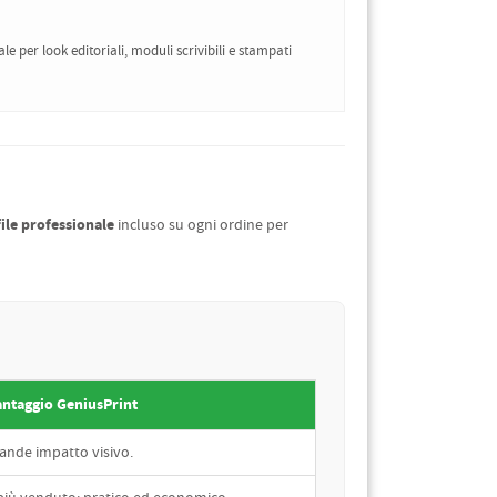
le per look editoriali, moduli scrivibili e stampati
file professionale
incluso su ogni ordine per
antaggio GeniusPrint
ande impatto visivo.