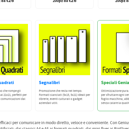
26
26
 da €
200pz da €
200pz d
uadrati
Segnalibri
Speciali Genia
no che rompe gli
Promozione che resta nel tempo.
Ottimizzazione pura.
al 21x21, perfetti per
Formati slanciati (5x15, 5x21) ideali per
per sfruttare ogni ce
o comunicazioni dal
librerie, eventi culturali o gadget
foglio macchina, abb
aziendali utili.
senza calare la quali
efficaci per comunicare in modo diretto, veloce e conveniente. Con Genius