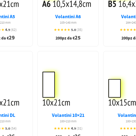
tini A5
Volantini A6
Volant
×210 mm
105×148 mm
164×24
4.9
5.0
★★
(62)
★★★★★
(35)
★★★★
29
25
 da €
200pz da €
200pz d
tini DL
Volantini 10×21
Volantin
×210 mm
100×210 mm
100×15
5.0
4.9
★★
(54)
★★★★★
(31)
★★★★