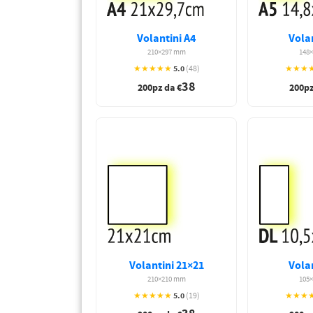
PETTORALI
DORSALI TARGHE
PETTORALI NUMERI DA
GARA
Volantini A4
Volan
PETTORALI CON NOME ATLETA
210×297 mm
148
NUMERI DA GARA MTB
5.0
★★★★★
(48)
★★★
38
200pz da €
200pz
Volantini 21×21
Volan
210×210 mm
105
5.0
★★★★★
(19)
★★★