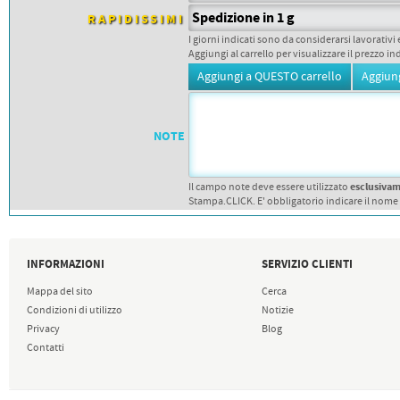
PETTORALI
DORSALI TARGHE
Spedizione in 1 g
RAPIDISSIMI
PETTORALI NUMERI DA
I giorni indicati sono da considerarsi lavorativi 
GARA
Aggiungi al carrello per visualizzare il prezzo in
PETTORALI CON NOME ATLETA
NUMERI DA GARA MTB
NOTE
esclusiva
Il campo note deve essere utilizzato
Stampa.CLICK. E' obbligatorio indicare il nome
INFORMAZIONI
SERVIZIO CLIENTI
Mappa del sito
Cerca
Condizioni di utilizzo
Notizie
Privacy
Blog
Contatti