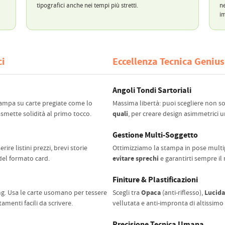
tipografici anche nei tempi più stretti.
ne
im
ci
Eccellenza Tecnica Genius
Angoli Tondi Sartoriali
stampa su carte pregiate come lo
Massima libertà: puoi scegliere non so
quali
mette solidità al primo tocco.
, per creare design asimmetrici un
Gestione Multi-Soggetto
rire listini prezzi, brevi storie
Ottimizziamo la stampa in pose multipl
evitare sprechi
del formato card.
e garantirti sempre il
Finiture & Plastificazioni
Opaca
Lucida
ng. Usa le carte usomano per tessere
Scegli tra
(anti-riflesso),
menti facili da scrivere.
vellutata e anti-impronta di altissimo 
Precisione Tecnica Umana