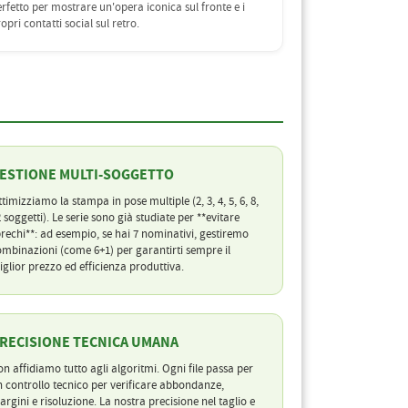
rfetto per mostrare un'opera iconica sul fronte e i
opri contatti social sul retro.
ESTIONE MULTI-SOGGETTO
timizziamo la stampa in pose multiple (2, 3, 4, 5, 6, 8,
 soggetti). Le serie sono già studiate per **evitare
rechi**: ad esempio, se hai 7 nominativi, gestiremo
mbinazioni (come 6+1) per garantirti sempre il
glior prezzo ed efficienza produttiva.
RECISIONE TECNICA UMANA
n affidiamo tutto agli algoritmi. Ogni file passa per
 controllo tecnico per verificare abbondanze,
rgini e risoluzione. La nostra precisione nel taglio e