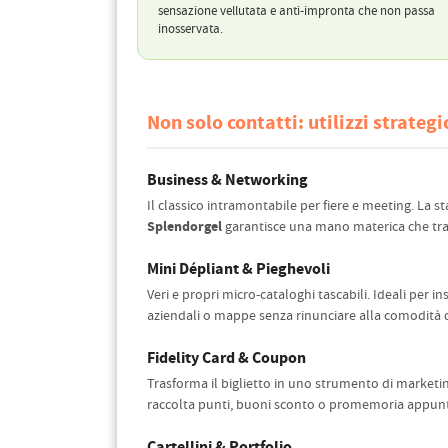
sensazione vellutata e anti-impronta che non passa
inosservata.
Non solo contatti: utilizzi strategi
Business & Networking
Il classico intramontabile per fiere e meeting. La 
Splendorgel
garantisce una mano materica che tras
Mini Dépliant & Pieghevoli
Veri e propri micro-cataloghi tascabili. Ideali per inse
aziendali o mappe senza rinunciare alla comodità 
Fidelity Card & Coupon
Trasforma il biglietto in uno strumento di marketi
raccolta punti, buoni sconto o promemoria appunta
Cartellini & Portfolio