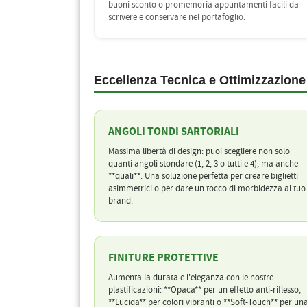
buoni sconto o promemoria appuntamenti facili da
scrivere e conservare nel portafoglio.
Eccellenza Tecnica e Ottimizzazione
ANGOLI TONDI SARTORIALI
Massima libertà di design: puoi scegliere non solo
quanti angoli stondare (1, 2, 3 o tutti e 4), ma anche
**quali**. Una soluzione perfetta per creare biglietti
asimmetrici o per dare un tocco di morbidezza al tuo
brand.
FINITURE PROTETTIVE
Aumenta la durata e l'eleganza con le nostre
plastificazioni: **Opaca** per un effetto anti-riflesso,
**Lucida** per colori vibranti o **Soft-Touch** per un