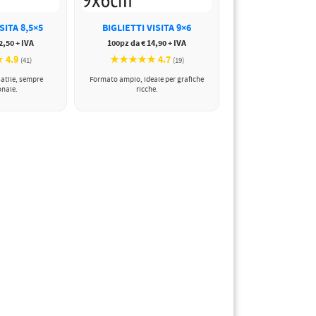
SITA 8,5×5
BIGLIETTI VISITA 9×6
2,50 + IVA
100pz da € 14,90 + IVA
4.9
★★★★★ 4.7
(41)
(19)
satile, sempre
Formato ampio, ideale per grafiche
onale.
ricche.