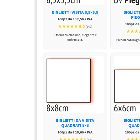
PETTORALI
DORSALI TARGHE
BIGLIETTI VISITA 8,5×5,5
BIGLIETT
PETTORALI NUMERI DA
GARA
PIE
100pz da € 12,50 + IVA
PETTORALI CON NOME ATLETA
100pz da 
★★★★★ 5.0
NUMERI DA GARA MTB
(142)
★★★★
Il formato classico, elegante e
universale.
Piccoli cataloghi
BIGLIETTI DA VISITA
BIGLIETT
QUADRATI 8×8
QUAD
100pz da € 18,00 + IVA
100pz da 
★★★★★ 4.8
★★★★