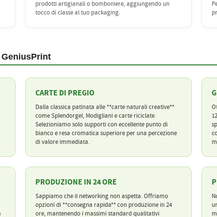
prodotti artigianali o bomboniere, aggiungendo un
Pe
tocco di classe al tuo packaging.
pr
 GeniusPrint
CARTE DI PREGIO
G
Dalla classica patinata alle **carte naturali creative**
Ot
come Splendorgel, Modigliani e carte riciclate.
12
Selezioniamo solo supporti con eccellente punto di
sp
bianco e resa cromatica superiore per una percezione
co
di valore immediata.
mi
PRODUZIONE IN 24 ORE
P
Sappiamo che il networking non aspetta. Offriamo
No
opzioni di **consegna rapida** con produzione in 24
un
a
ore, mantenendo i massimi standard qualitativi
ma