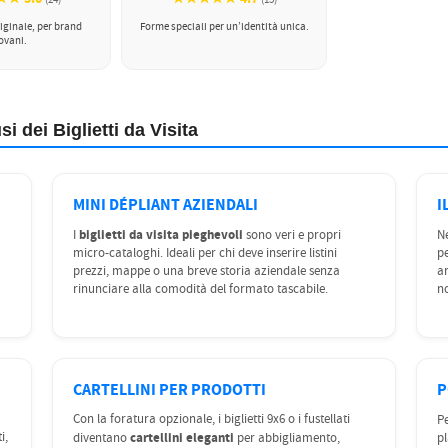
(24)
(15)
iginale, per brand
Forme speciali per un’identità unica.
ovani.
si dei Biglietti da Visita
MINI DÉPLIANT AZIENDALI
I
biglietti da visita pieghevoli
I
sono veri e propri
N
micro-cataloghi. Ideali per chi deve inserire listini
pe
prezzi, mappe o una breve storia aziendale senza
ar
rinunciare alla comodità del formato tascabile.
no
CARTELLINI PER PRODOTTI
P
Con la foratura opzionale, i biglietti 9x6 o i fustellati
Pe
i,
cartellini eleganti
diventano
per abbigliamento,
pl