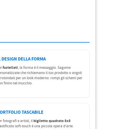
L DESIGN DELLA FORMA
fustellati
ei
, la forma è il messaggio. Sagome
rsonalizzate che richiamano il tuo prodotto o angoli
rotondati per un look moderno: rompi gli schemi per
n finire nel mucchio.
ORTFOLIO TASCABILE
biglietto quadrato 8x8
r fotografi e artisti, il
astificato soft-touch è una piccola opera d'arte.