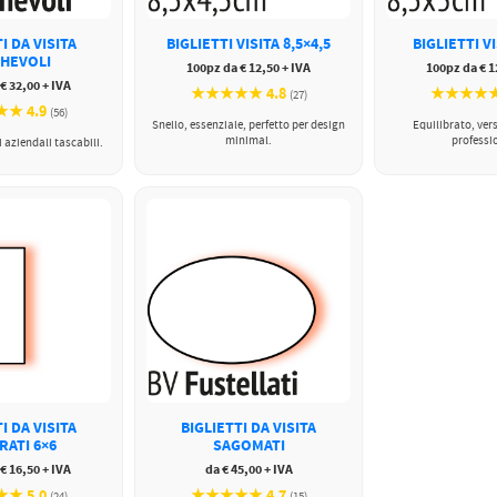
I DA VISITA
BIGLIETTI VISITA 8,5×4,5
BIGLIETTI VI
GHEVOLI
100pz da € 12,50 + IVA
100pz da € 1
€ 32,00 + IVA
★★★★★ 4.8
★★★★★ 
(27)
★ 4.9
(56)
Snello, essenziale, perfetto per design
Equilibrato, ver
minimal.
professi
 aziendali tascabili.
I DA VISITA
BIGLIETTI DA VISITA
RATI 6×6
SAGOMATI
€ 16,50 + IVA
da € 45,00 + IVA
★ 5.0
★★★★★ 4.7