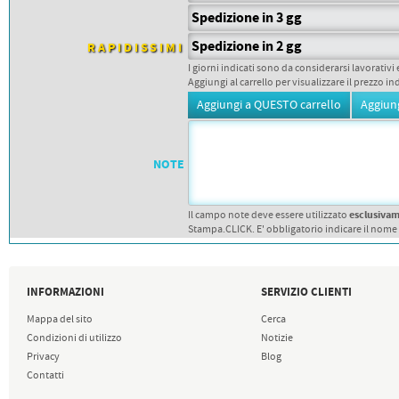
PETTORALI
DORSALI TARGHE
Spedizione in 3 gg
PETTORALI NUMERI DA
Spedizione in 2 gg
GARA
RAPIDISSIMI
PETTORALI CON NOME ATLETA
I giorni indicati sono da considerarsi lavorativi 
NUMERI DA GARA MTB
Aggiungi al carrello per visualizzare il prezzo in
NOTE
esclusiva
Il campo note deve essere utilizzato
Stampa.CLICK. E' obbligatorio indicare il nome
INFORMAZIONI
SERVIZIO CLIENTI
Mappa del sito
Cerca
Condizioni di utilizzo
Notizie
Privacy
Blog
Contatti