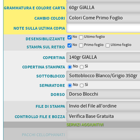
PETTORALI
DORSALI TARGHE
GRAMMATURA E COLORE CARTA
PETTORALI NUMERI DA
GARA
CAMBIO COLORI
PETTORALI CON NOME ATLETA
NUMERI DA GARA MTB
NOTE SULLA ULTIMA COPIA
No
Ultimo foglio
DESENSIBILIZZANTE
No
Primo foglio
Ultimo foglio
STAMPA SUL RETRO
COPERTINA
No
Sì
COPERTINA STAMPATA
SOTTOBLOCCO
No
Sì
SEPARATORE
DORSO
FILE DI STAMPA
CONTROLLO FILE E BOZZA
SERVIZI AGGIUNTIVI
PACCHI CELLOPHANATI