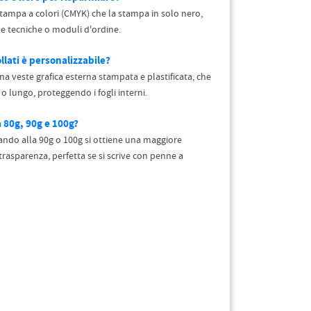
stampa a colori (CMYK) che la stampa in solo nero,
le tecniche o moduli d'ordine.
llati è personalizzabile?
na veste grafica esterna stampata e plastificata, che
 o lungo, proteggendo i fogli interni.
a 80g, 90g e 100g?
sando alla 90g o 100g si ottiene una maggiore
trasparenza, perfetta se si scrive con penne a