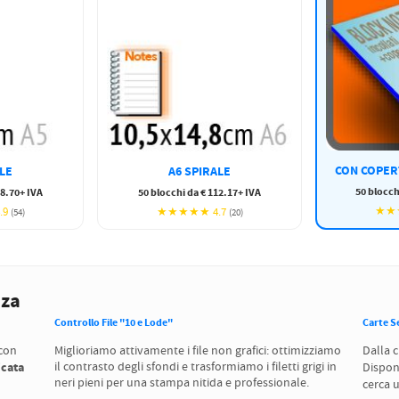
CON COPERT
LE
A6 SPIRALE
50 blocch
58.70+ IVA
50 blocchi da € 112.17+ IVA
★★★
.9
★★★★★ 4.7
(54)
(20)
nza
Controllo File "10 e Lode"
Carte S
 con
Miglioriamo attivamente i file non grafici: ottimizziamo
Dalla 
icata
il contrasto degli sfondi e trasformiamo i filetti grigi in
Dispon
neri pieni per una stampa nitida e professionale.
cerca 