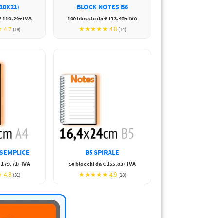
(10X21)
BLOCK NOTES B6
€ 110.20+ IVA
100 blocchi da € 113,45+ IVA
4.7
★★★★★ 4.8
(19)
(14)
 SEMPLICE
B5 SPIRALE
€ 179.71+ IVA
50 blocchi da € 155.03+ IVA
4.8
★★★★★ 4.9
(31)
(18)