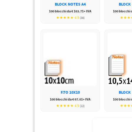
PETTORALI
BLOCK NOTES A4
BLOCK 
DORSALI TARGHE
100 blocchi da € 163.71+ IVA
100 blocchi 
PETTORALI NUMERI DA
GARA
★★★★★ 4.9
★★★★
(38)
PETTORALI CON NOME ATLETA
NUMERI DA GARA MTB
F.TO 10X10
BLOCK 
100 blocchi da € 67.01+ IVA
100 blocchi 
★★★★★ 4.9
★★★★
(12)