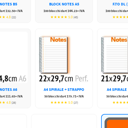
NOTES B5
BLOCK NOTES A5
F.TO DL 
da € 132.50+ IVA
100 blocchi da € 144.23+ IVA
100 blocchi da 
★ 4.8
★★★★★ 5.0
★★★★★ 
(22)
(45)
NOTES A6
A4 SPIRALE + STRAPPO
A4 SPIRALE
da € 111.65+ IVA
50 blocchi da € 179.71+ IVA
50 blocchi da 
★ 4.8
★★★★★ 5.0
★★★★★ 
(26)
(27)