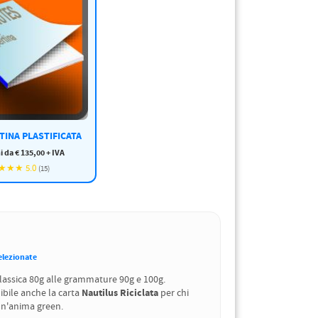
INA PLASTIFICATA
i da € 135,00 + IVA
★★ 5.0
(15)
elezionate
classica 80g alle grammature 90g e 100g.
Nautilus Riciclata
ibile anche la carta
per chi
un'anima green.