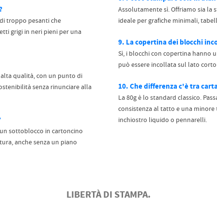
?
Assolutamente sì. Offriamo sia la 
di troppo pesanti che
ideale per grafiche minimali, tabel
tti grigi in neri pieni per una
9. La copertina dei blocchi inco
Sì, i blocchi con copertina hanno u
può essere incollata sul lato corto
 alta qualità, con un punto di
10. Che differenza c'è tra cart
stenibilità senza rinunciare alla
La 80g è lo standard classico. Pas
consistenza al tatto e una minore 
?
inchiostro liquido o pennarelli.
e un sottoblocco in cartoncino
ittura, anche senza un piano
LIBERTÀ DI STAMPA.