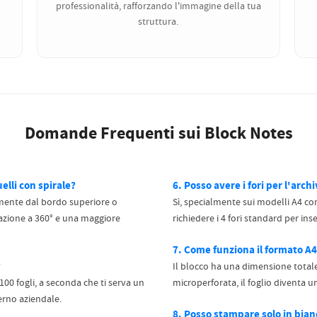
professionalità, rafforzando l'immagine della tua
struttura.
Domande Frequenti sui Block Notes
uelli con spirale?
6. Posso avere i fori per l'arch
ilmente dal bordo superiore o
Sì, specialmente sui modelli A4 con
tazione a 360° e una maggiore
richiedere i 4 fori standard per inse
7. Come funziona il formato A4
?
Il blocco ha una dimensione totale
100 fogli, a seconda che ti serva un
microperforata, il foglio diventa u
erno aziendale.
8. Posso stampare solo in bian