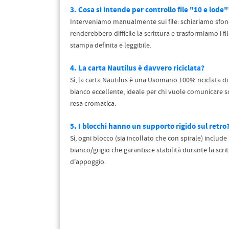
3. Cosa si intende per controllo file "10 e lode"
Interveniamo manualmente sui file: schiariamo sfon
renderebbero difficile la scrittura e trasformiamo i file
stampa definita e leggibile.
4. La carta Nautilus è davvero riciclata?
Sì, la carta Nautilus è una Usomano 100% riciclata di
bianco eccellente, ideale per chi vuole comunicare so
resa cromatica.
5. I blocchi hanno un supporto rigido sul retro
Sì, ogni blocco (sia incollato che con spirale) includ
bianco/grigio che garantisce stabilità durante la scr
d'appoggio.