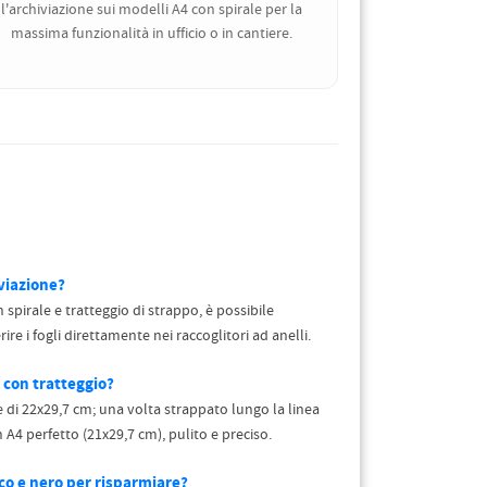
l'archiviazione sui modelli A4 con spirale per la
massima funzionalità in ufficio o in cantiere.
iviazione?
 spirale e tratteggio di strappo, è possibile
rire i fogli direttamente nei raccoglitori ad anelli.
 con tratteggio?
 di 22x29,7 cm; una volta strappato lungo la linea
n A4 perfetto (21x29,7 cm), pulito e preciso.
co e nero per risparmiare?