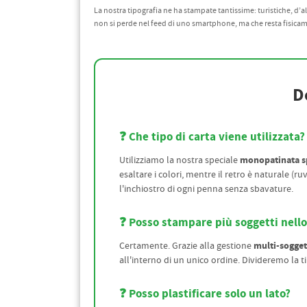
La nostra tipografia ne ha stampate tantissime: turistiche, d’a
non si perde nel feed di uno smartphone, ma che resta fisica
D
❓ Che tipo di carta viene utilizzata?
monopatinata s
Utilizziamo la nostra speciale
esaltare i colori, mentre il retro è naturale (ru
l'inchiostro di ogni penna senza sbavature.
❓ Posso stampare più soggetti nello
multi-sogget
Certamente. Grazie alla gestione
all'interno di un unico ordine. Divideremo la tira
❓ Posso plastificare solo un lato?