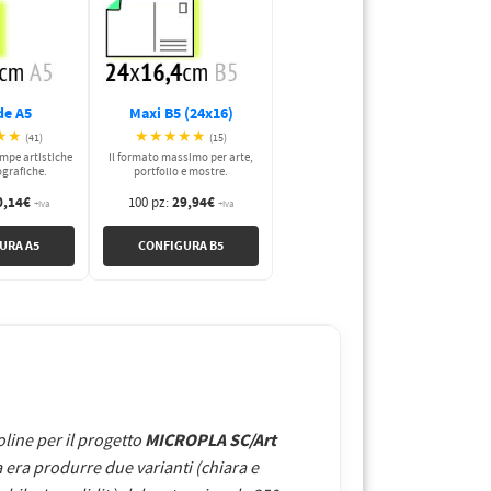
de A5
Maxi B5 (24x16)
★★
★★★★★
(41)
(15)
ampe artistiche
Il formato massimo per arte,
ografiche.
portfolio e mostre.
0,14€
29,94€
100 pz:
+iva
+iva
URA A5
CONFIGURA B5
MICROPLA SC/Art
line per il progetto
da era produrre due varianti (chiara e