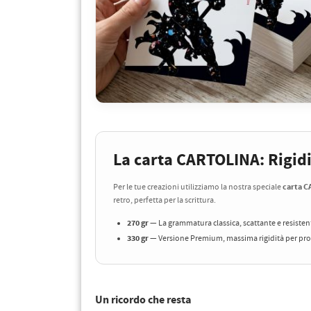
La carta CARTOLINA: Rigidit
carta 
Per le tue creazioni utilizziamo la nostra speciale
retro, perfetta per la scrittura.
270 gr
— La grammatura classica, scattante e resisten
330 gr
— Versione Premium, massima rigidità per prod
Un ricordo che resta