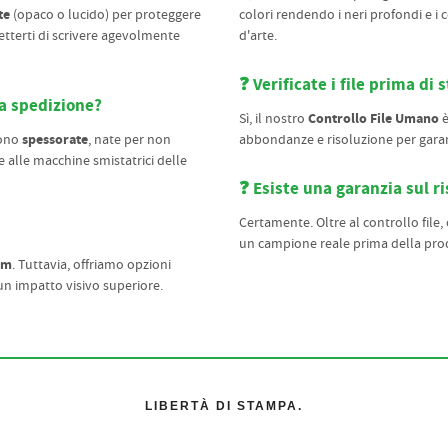
te
(opaco o lucido) per proteggere
colori rendendo i neri profondi e i co
etterti di scrivere agevolmente
d'arte.
❓ Verificate i file prima di
la spedizione?
Controllo File Umano
Sì, il nostro
è
spessorate
sono
, nate per non
abbondanze e risoluzione per garan
e alle macchine smistatrici delle
❓ Esiste una garanzia sul ri
Certamente. Oltre al controllo file,
un campione reale prima della produ
cm
. Tuttavia, offriamo opzioni
un impatto visivo superiore.
LIBERTÀ DI STAMPA.