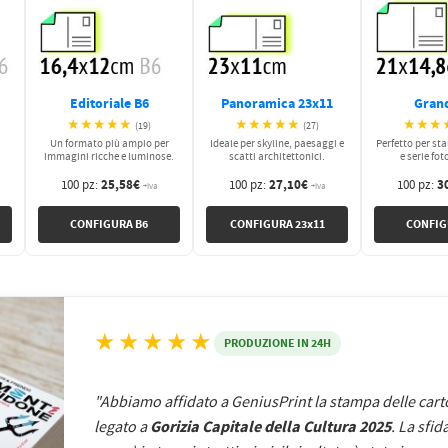
Editoriale B6
Panoramica 23x11
Gran
★★★★★
★★★★★
★★★
(19)
(27)
Un formato più ampio per
Ideale per skyline, paesaggi e
Perfetto per st
immagini ricche e luminose.
scatti architettonici.
e serie fot
25,58€
27,10€
3
100 pz:
100 pz:
100 pz:
+iva
+iva
CONFIGURA B6
CONFIGURA 23x11
CONFIG
★★★★★
PRODUZIONE IN 24H
"Abbiamo affidato a GeniusPrint la stampa delle carto
Gorizia Capitale della Cultura 2025
legato a
. La sfi