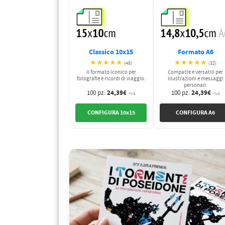
PETTORALI
DORSALI TARGHE
PETTORALI NUMERI DA
GARA
PETTORALI CON NOME ATLETA
NUMERI DA GARA MTB
Classico 10x15
Formato A6
★★★★★
★★★★★
(48)
(32)
Il formato iconico per
Compatte e versatili per
fotografie e ricordi di viaggio.
illustrazioni e messaggi
personali.
24,39€
24,39€
100 pz:
100 pz:
+iva
+iva
CONFIGURA 10x15
CONFIGURA A6