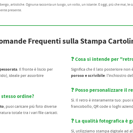
lbergo, artistiche. Ognuna racconta un luogo, un volto, un istante. E oggi, più che mai, le 
mente presente.
omande Frequenti sulla Stampa Cartoli
❓ Cosa si intende per "ret
pessorata
. Il fronte è liscio per
Significa che il lato posteriore no
poroso e scrivibile
vido), ideale per assorbire
: l'inchiostro del
❓ Posso personalizzare il re
 stesso ordine?
Sì. Il retro è interamente tuo: puoi in
to
, puoi caricare più foto diverse
francobollo, QR code o loghi azienda
tura totale tra i vari file caricati.
❓ La qualità fotografica è g
Sì, utilizziamo stampa digitale ad al