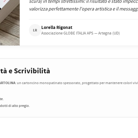
scura) in tempi strettissimi: il risultato è stato impec
valorizza perfettamente l'opera artistica e il messagg
Lorella Rigonat
LR
Associazione GLOBE ITALIA APS — Artegna (UD)
à e Scrivibilità
CARTOLINA
: un cartoncino monopatinato spessorato, progettato per mantenere colori vivid
te.
otti di alto pregio.