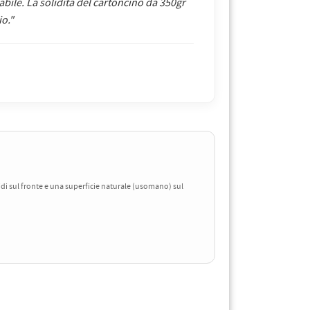
cabile. La solidità del cartoncino da 350gr
io."
i sul fronte e una superficie naturale (usomano) sul