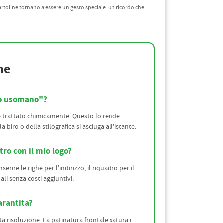
cartoline tornano a essere un gesto speciale: un ricordo che
ne
ro usomano"?
n è trattato chimicamente. Questo lo rende
la biro o della stilografica si asciuga all'istante.
tro con il mio logo?
serire le righe per l'indirizzo, il riquadro per il
li senza costi aggiuntivi.
arantita?
ta risoluzione. La patinatura frontale satura i