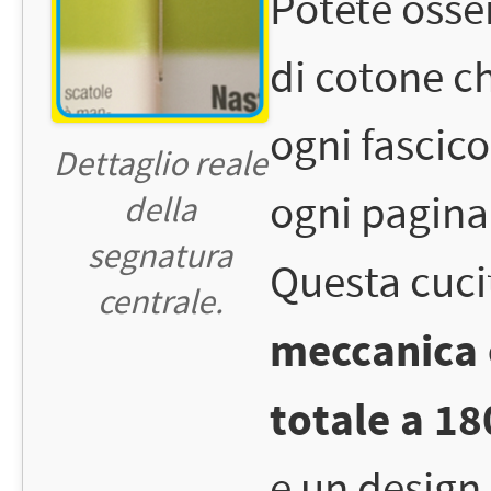
Potete osse
di cotone ch
ogni fascico
Dettaglio reale
ogni pagina 
della
segnatura
Questa cuci
centrale.
meccanica 
totale a 180
e un design 