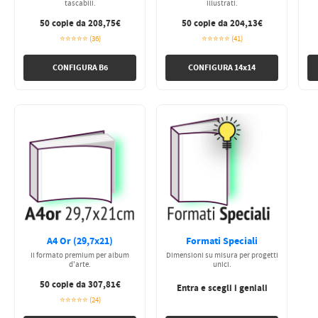
tascabili.
illustrati.
50 copie da 208,75€
50 copie da 204,13€
⭐⭐⭐⭐⭐ (36)
⭐⭐⭐⭐⭐ (41)
CONFIGURA B6
CONFIGURA 14x14
A4 Or (29,7x21)
Formati Speciali
Il formato premium per album
Dimensioni su misura per progetti
d'arte.
unici.
50 copie da 307,81€
Entra e scegli i geniali
⭐⭐⭐⭐⭐ (24)