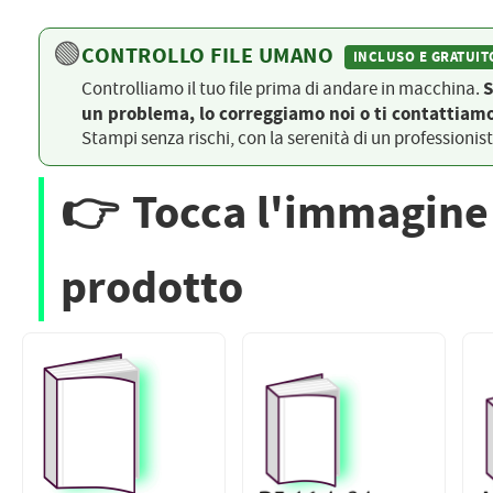
PETTORALI
DORSALI TARGHE
🟢
CONTROLLO FILE UMANO
PETTORALI NUMERI DA
INCLUSO E GRATUIT
GARA
PETTORALI CON NOME ATLETA
S
Controlliamo il tuo file prima di andare in macchina.
NUMERI DA GARA MTB
un problema, lo correggiamo noi o ti contattiamo
Stampi senza rischi, con la serenità di un professionis
👉
Tocca l'immagine 
prodotto