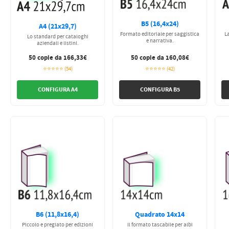
B5 (16,4x24)
A4 (21x29,7)
Formato editoriale per saggistica
La
Lo standard per cataloghi
e narrativa.
aziendali e listini.
50 copie da 166,33€
50 copie da 160,08€
⭐⭐⭐⭐⭐ (54)
⭐⭐⭐⭐⭐ (42)
CONFIGURA A4
CONFIGURA B5
B6 (11,8x16,4)
Quadrato 14x14
Piccolo e pregiato per edizioni
Il formato tascabile per albi