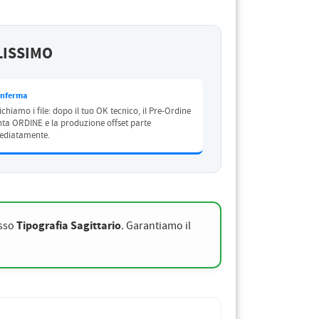
ILISSIMO
onferma
ichiamo i file: dopo il tuo OK tecnico, il Pre-Ordine
nta ORDINE e la produzione offset parte
diatamente.
Tipografia Sagittario
esso
. Garantiamo il