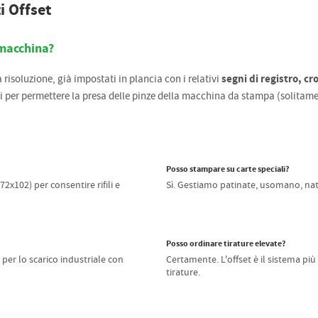
i Offset
i macchina?
segni di registro, cro
a risoluzione, già impostati in plancia con i relativi
i per permettere la presa delle pinze della macchina da stampa (solitame
Posso stampare su carte speciali?
72x102) per consentire rifili e
Sì. Gestiamo patinate, usomano, natur
Posso ordinare tirature elevate?
 per lo scarico industriale con
Certamente. L'offset è il sistema pi
tirature.