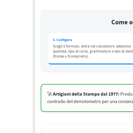
PETTORALI
DORSALI TARGHE
PETTORALI NUMERI DA
GARA
PETTORALI CON NOME ATLETA
Come or
NUMERI DA GARA MTB
1. Configura
Scegli il formato, entra nel calcolatore: seleziona
quantità, tipo di carta, grammatura e tipo di sta
(fronte o fronte/retro).
Artigiani della Stampa dal 1977:
🚀
Produc
controllo del densitometro per una costanza