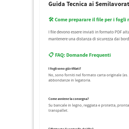
Guida Tecnica ai Semilavorat
🛠️ Come preparare il file per i fogl
I file devono essere inviati in formato PDF alt
mantenere una distanza di sicurezza dai bord
📋 FAQ: Domande Frequenti
I fogli sono già rifilati?
No, sono forniti nel formato carta originale (es. 
abbondanze in legatoria.
Come avviene la consegna?
Su bancale in legno, reggiata e protetta, pronta
transpallet.