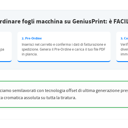
dinare fogli macchina su GeniusPrint: è FAC
2. Pre-Ordine
3. C
Inserisci nel carrello e conferma i dati di fatturazione e
Verif
mpa
spedizione. Genera il Pre-Ordine e carica il tuo file PDF
dive
in plancia.
imme
iamo semilavorati con tecnologia offset di ultima generazione pr
 cromatica assoluta su tutta la tiratura.