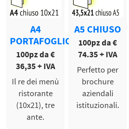
A4
A5 CHIUSO
PORTAFOGLIO
100pz da €
100pz da €
74.35 + IVA
36,35 + IVA
Perfetto per
Il re dei menù
brochure
ristorante
aziendali
(10x21), tre
istituzionali.
ante.