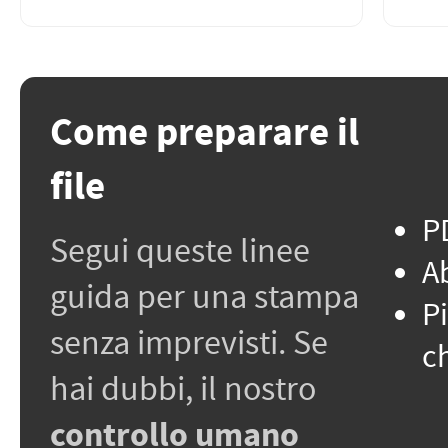
Come preparare il
file
PD
Segui queste linee
A
guida per una stampa
P
senza imprevisti. Se
c
hai dubbi, il nostro
controllo umano