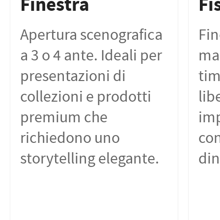
Finestra
Fi
Apertura scenografica
Fin
a 3 o 4 ante. Ideali per
map
presentazioni di
tim
collezioni e prodotti
lib
premium che
im
richiedono uno
con
storytelling elegante.
din