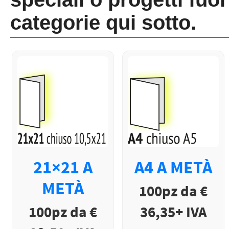
categorie qui sotto.
21×21 A
A4 A METÀ
METÀ
100pz da €
100pz da €
36,35+ IVA