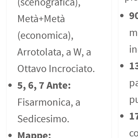
(scenografica),
9
Metà+Metà
m
(economica),
in
Arrotolata, a W, a
1
Ottavo Incrociato.
pa
5, 6, 7 Ante:
pu
Fisarmonica, a
1
Sedicesimo.
c
Mappe: