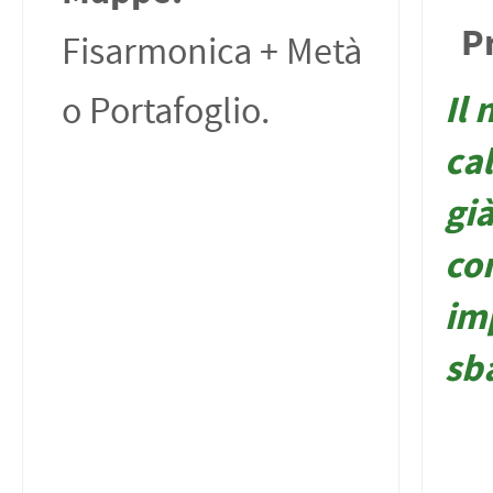
P
Fisarmonica + Metà
Il 
o Portafoglio.
cal
già
co
im
sb