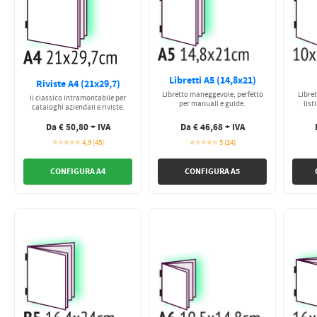
Libretti A5 (14,8x21)
Riviste A4 (21x29,7)
Libretto maneggevole, perfetto
Libret
Il classico intramontabile per
per manuali e guide.
list
cataloghi aziendali e riviste.
Da € 50,80 + IVA
Da € 46,68 + IVA
⭐⭐⭐⭐⭐ 4,9 (45)
⭐⭐⭐⭐⭐ 5 (24)
CONFIGURA A4
CONFIGURA A5