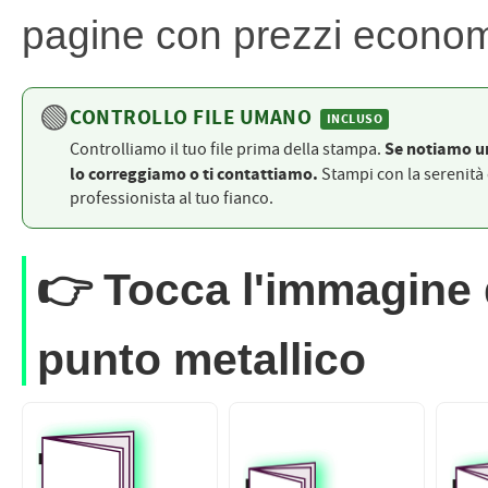
PETTORALI
DORSALI TARGHE
pagine con prezzi economi
PETTORALI NUMERI DA
GARA
PETTORALI CON NOME ATLETA
NUMERI DA GARA MTB
🟢
CONTROLLO FILE UMANO
INCLUSO
Se notiamo u
Controlliamo il tuo file prima della stampa.
lo correggiamo o ti contattiamo.
Stampi con la serenità 
professionista al tuo fianco.
👉
Tocca l'immagine d
punto metallico