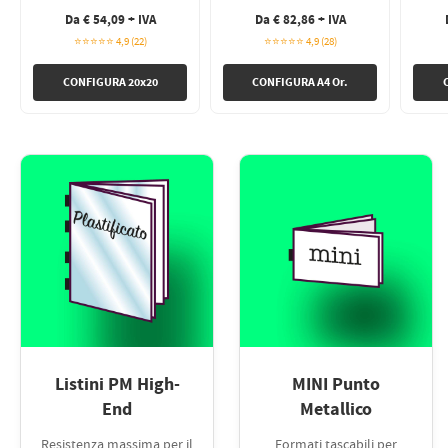
Da € 54,09 + IVA
Da € 82,86 + IVA
⭐⭐⭐⭐⭐ 4,9 (22)
⭐⭐⭐⭐⭐ 4,9 (28)
CONFIGURA 20x20
CONFIGURA A4 Or.
Listini PM High-
MINI Punto
End
Metallico
Resistenza massima per il
Formati tascabili per