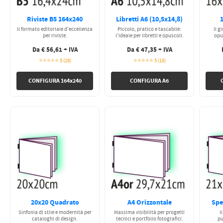
Riviste B5 164x240
Libretti A6 (10,5x14,8)
Il formato editoriale d'eccellenza
Piccolo, pratico e tascabile:
Il 
per riviste.
l'ideale per libretti e opuscoli.
opus
Da € 56,61 + IVA
Da € 47,35 + IVA
⭐⭐⭐⭐⭐ 5 (28)
⭐⭐⭐⭐⭐ 5 (18)
CONFIGURA 164x240
CONFIGURA A6
20x20 Quadrato
A4 Orizzontale
Spe
Sinfonia di stile e modernità per
Massima visibilità per progetti
I
cataloghi di design.
tecnici e portfolio fotografici.
pu