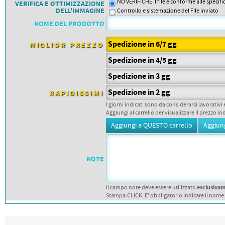
PETTORALI
NO VERIFICHE il file è conforme alle specif
VERIFICA E OTTIMIZZAZIONE
DORSALI TARGHE
DELL'IMMAGINE
Controllo e sistemazione del FIle inviato
PETTORALI NUMERI DA
NOME DEL PRODOTTO
GARA
PETTORALI CON NOME ATLETA
NUMERI DA GARA MTB
Spedizione in 6/7 gg
MIGLIOR PREZZO
Spedizione in 4/5 gg
Spedizione in 3 gg
Spedizione in 2 gg
RAPIDISSIMI
I giorni indicati sono da considerarsi lavorativi 
Aggiungi al carrello per visualizzare il prezzo in
NOTE
esclusiva
Il campo note deve essere utilizzato
Stampa.CLICK. E' obbligatorio indicare il nome