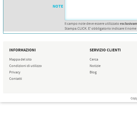
PETTORALI
DORSALI TARGHE
NOTE
PETTORALI NUMERI DA
GARA
PETTORALI CON NOME ATLETA
esclusiva
Il campo note deve essere utilizzato
NUMERI DA GARA MTB
Stampa.CLICK. E' obbligatorio indicare il nome
INFORMAZIONI
SERVIZIO CLIENTI
Mappa del sito
Cerca
Condizioni di utilizzo
Notizie
Privacy
Blog
Contatti
Copy