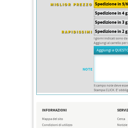
PETTORALI
Spedizione in 5/
MIGLIOR PREZZO
DORSALI TARGHE
PETTORALI NUMERI DA
Spedizione in 4 
GARA
PETTORALI CON NOME ATLETA
Spedizione in 3 
NUMERI DA GARA MTB
Spedizione in 2 
RAPIDISSIMI
I giorni indicati sono da
Aggiungi al carrello per 
NOTE
Il campo note deve esse
Stampa.CLICK. E' obblig
INFORMAZIONI
SERVIZ
Mappa del sito
Cerca
Condizioni di utilizzo
Notizie