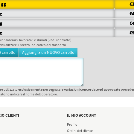
6 gg
€3
gg
€4
gg
€4
gg
€5
 considerarsi lavorativi e stimati (vedi contratto).
visualizzare il prezzo indicativo del trasporto.
esclusivamente
variazioni concordate ed approvate
re utilizzato
per segnalare
precede
atorio indicare il nome dell'operatore.
IO CLIENTI
IL MIO ACCOUNT
Profilo
Ordini del cliente