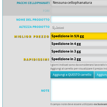
PETTORALI
PACCHI CELLOPHANATI
DORSALI TARGHE
PETTORALI NUMERI DA
FORI
GARA
PETTORALI CON NOME ATLETA
NOME DEL PRODOTTO
NUMERI DA GARA MTB
ALTEZZA PRODOTTO
0,4mm
Spedizione in 5/6 gg
MIGLIOR PREZZO
Spedizione in 4 gg
Spedizione in 3 gg
Spedizione in 2 gg
RAPIDISSIMI
I giorni indicati sono da considerarsi lavorativi 
Aggiungi al carrello per visualizzare il prezzo in
NOTE
esclusiva
Il campo note deve essere utilizzato