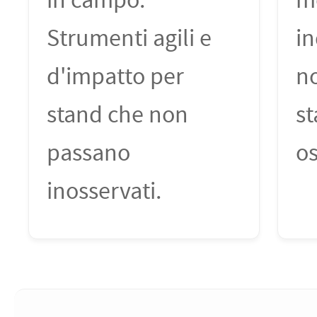
in campo.
m
Strumenti agili e
in
d'impatto per
no
stand che non
st
passano
os
inosservati.