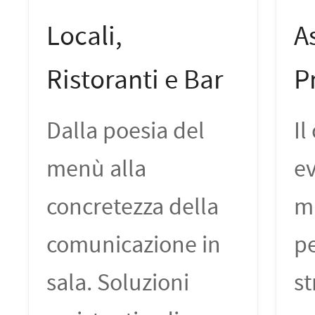
PETTORALI
DORSALI TARGHE
Locali,
A
PETTORALI NUMERI DA
GARA
PETTORALI CON NOME ATLETA
NUMERI DA GARA MTB
Ristoranti e Bar
P
Dalla poesia del
Il
menù alla
ev
concretezza della
ma
comunicazione in
pe
sala. Soluzioni
st