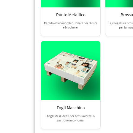
PETTORALI
DORSALI TARGHE
PETTORALI NUMERI DA
Punto Metallico
Brossu
GARA
PETTORALI CON NOME ATLETA
Rapido ed economico, ideale per riviste
La rilegatura prof
NUMERI DA GARA MTB
e brochure.
per la ma
Fogli Macchina
Fogli stesi ideali per semilavorati o
gestione autonoma.