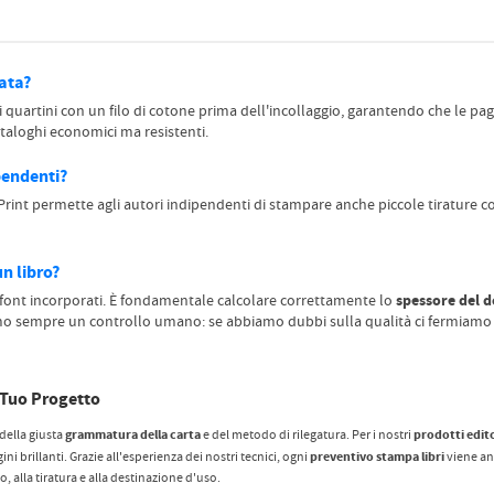
sata?
 quartini con un filo di cotone prima dell'incollaggio, garantendo che le pa
ataloghi economici ma resistenti.
pendenti?
Print permette agli autori indipendenti di stampare anche piccole tirature c
un libro?
spessore del 
n font incorporati. È fondamentale calcolare correttamente lo
amo sempre un controllo umano: se abbiamo dubbi sulla qualità ci fermiamo 
l Tuo Progetto
grammatura della carta
prodotti edito
 della giusta
e del metodo di rilegatura. Per i nostri
preventivo stampa libri
 brillanti. Grazie all'esperienza dei nostri tecnici, ogni
viene ana
, alla tiratura e alla destinazione d'uso.