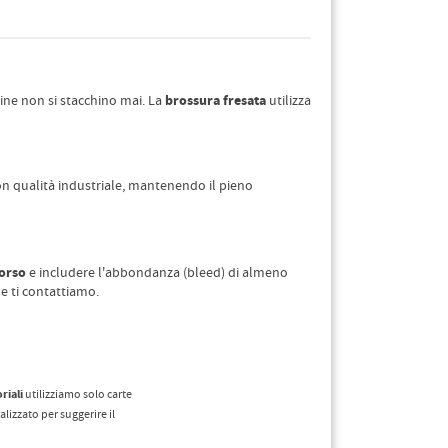
brossura fresata
gine non si stacchino mai. La
utilizza
on qualità industriale, mantenendo il pieno
dorso
e includere l'abbondanza (bleed) di almeno
e ti contattiamo.
riali
utilizziamo solo carte
lizzato per suggerire il