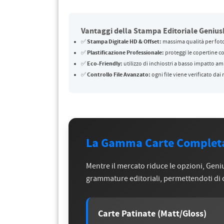
Vantaggi della Stampa Editoriale Genius
Stampa Digitale HD & Offset:
✅
massima qualità per foto
Plastificazione Professionale:
✅
proteggi le copertine co
Eco-Friendly:
✅
utilizzo di inchiostri a basso impatto am
Controllo File Avanzato:
✅
ogni file viene verificato dai
La Gamma Carte Completa
Mentre il mercato riduce le opzioni, Geni
grammature editoriali, permettendoti di ca
Carte Patinate (Matt/Gloss)