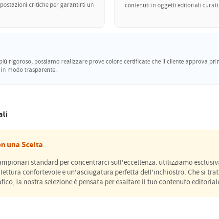
ostazioni critiche per garantirti un
contenuti in oggetti editoriali curati
ù rigoroso, possiamo realizzare prove colore certificate che il cliente approva pri
e in modo trasparente.
ali
on una Scelta
campionari standard per concentrarci sull'eccellenza: utilizziamo esclus
lettura confortevole e un'asciugatura perfetta dell'inchiostro. Che si tr
ico, la nostra selezione è pensata per esaltare il tuo contenuto editorial