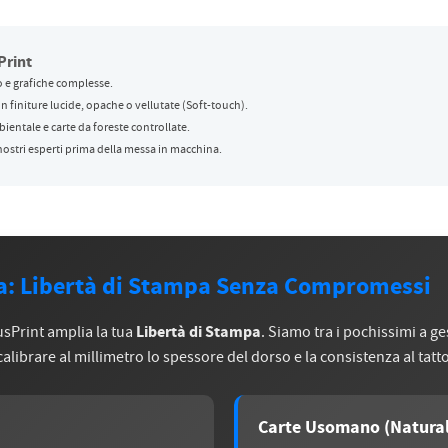
Print
 e grafiche complesse.
n finiture lucide, opache o vellutate (Soft-touch).
bientale e carte da foreste controllate.
 nostri esperti prima della messa in macchina.
: Libertà di Stampa Senza Compromessi
Libertà di Stampa
usPrint amplia la tua
. Siamo tra i pochissimi a ge
librare al millimetro lo spessore del dorso e la consistenza al tatt
Carte Usomano (Natural