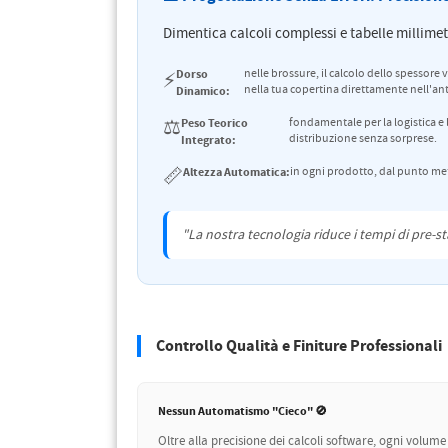
Dimentica calcoli complessi e tabelle millimetr
Dorso
nelle brossure, il calcolo dello spessore 
⚡
nella tua copertina direttamente nell'a
Dinamico:
⚖️
Peso Teorico
fondamentale per la logistica e 
distribuzione senza sorprese.
Integrato:
📏
Altezza Automatica:
in ogni prodotto, dal punto met
"La nostra tecnologia riduce i tempi di pre-stam
Controllo Qualità e Finiture Professionali
Nessun Automatismo "Cieco" 🚫
Oltre alla precisione dei calcoli software, ogni volume