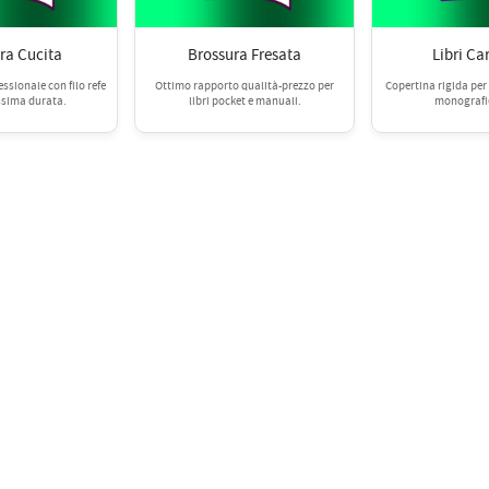
ra Cucita
Brossura Fresata
Libri Ca
essionale con filo refe
Ottimo rapporto qualità-prezzo per
Copertina rigida per 
ssima durata.
libri pocket e manuali.
monografie