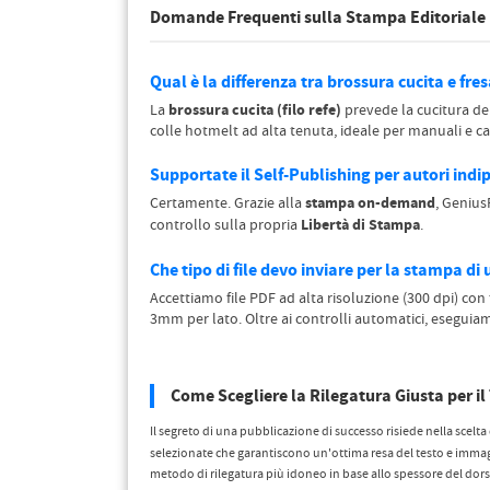
Domande Frequenti sulla Stampa Editoriale
Qual è la differenza tra brossura cucita e fre
brossura cucita (filo refe)
La
prevede la cucitura dei
colle hotmelt ad alta tenuta, ideale per manuali e c
Supportate il Self-Publishing per autori indi
stampa on-demand
Certamente. Grazie alla
, Genius
Libertà di Stampa
controllo sulla propria
.
Che tipo di file devo inviare per la stampa di 
Accettiamo file PDF ad alta risoluzione (300 dpi) co
3mm per lato. Oltre ai controlli automatici, esegui
Come Scegliere la Rilegatura Giusta per i
Il segreto di una pubblicazione di successo risiede nella scelta
selezionate che garantiscono un'ottima resa del testo e immagini
metodo di rilegatura più idoneo in base allo spessore del dorso