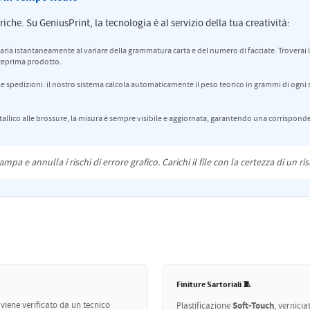
iche. Su GeniusPrint, la tecnologia è al servizio della tua creatività:
varia istantaneamente al variare della grammatura carta e del numero di facciate. Troverai la
nteprima prodotto.
le spedizioni: il nostro sistema calcola automaticamente il peso teorico in grammi di ogni 
allico alle brossure, la misura è sempre visibile e aggiornata, garantendo una corrispond
pa e annulla i rischi di errore grafico. Carichi il file con la certezza di un ri
Finiture Sartoriali 🧵
 viene verificato da un tecnico
Soft-Touch
Plastificazione
, vernici