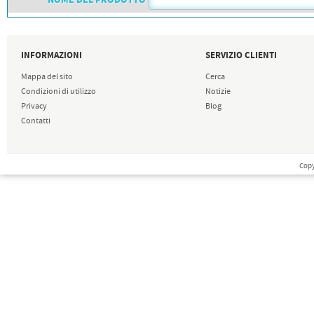
NOME DEL PRODOTTO
PETTORALI
DORSALI TARGHE
PETTORALI NUMERI DA
GARA
PETTORALI CON NOME ATLETA
INFORMAZIONI
SERVIZIO CLIENTI
NUMERI DA GARA MTB
Mappa del sito
Cerca
Condizioni di utilizzo
Notizie
Privacy
Blog
Contatti
Copy