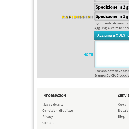
PETTORALI
DORSALI TARGHE
Spedizione in 2 
PETTORALI NUMERI DA
GARA
Spedizione in 1 g
RAPIDISSIMI
PETTORALI CON NOME ATLETA
I giorni indicati sono da
NUMERI DA GARA MTB
Aggiungi al carrello per 
NOTE
Il campo note deve esse
Stampa.CLICK. E' obblig
INFORMAZIONI
SERVIZ
Mappa del sito
Cerca
Condizioni di utilizzo
Notizie
Privacy
Blog
Contatti