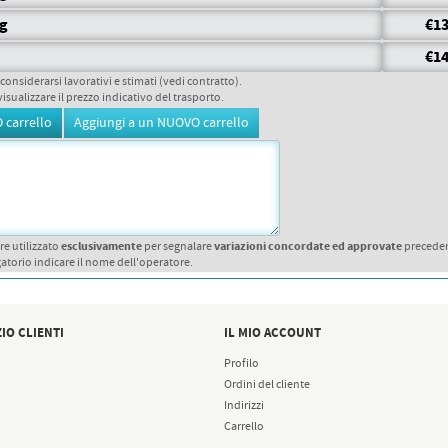
gg
€13
€14
 considerarsi lavorativi e stimati (vedi contratto).
visualizzare il prezzo indicativo del trasporto.
esclusivamente
variazioni concordate ed approvate
re utilizzato
per segnalare
precede
atorio indicare il nome dell'operatore.
IO CLIENTI
IL MIO ACCOUNT
Profilo
Ordini del cliente
Indirizzi
Carrello