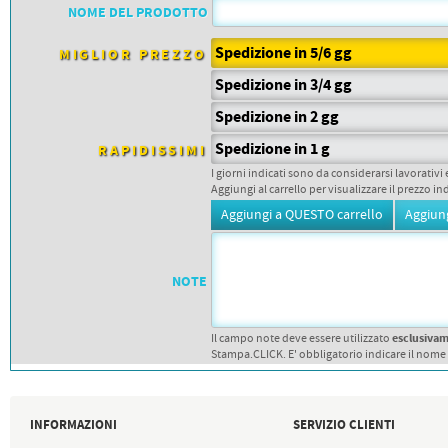
PETTORALI
NOME DEL PRODOTTO
DORSALI TARGHE
PETTORALI NUMERI DA
Spedizione in 5/6 gg
GARA
MIGLIOR PREZZO
PETTORALI CON NOME ATLETA
Spedizione in 3/4 gg
NUMERI DA GARA MTB
Spedizione in 2 gg
Spedizione in 1 g
RAPIDISSIMI
I giorni indicati sono da considerarsi lavorativi 
Aggiungi al carrello per visualizzare il prezzo in
NOTE
esclusiva
Il campo note deve essere utilizzato
Stampa.CLICK. E' obbligatorio indicare il nome
INFORMAZIONI
SERVIZIO CLIENTI