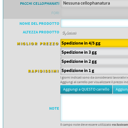
PETTORALI
PACCHI CELLOPHANATI
DORSALI TARGHE
PETTORALI NUMERI DA
FORI
GARA
PETTORALI CON NOME ATLETA
NOME DEL PRODOTTO
NUMERI DA GARA MTB
ALTEZZA PRODOTTO
0,4mm
Spedizione in 4/5 gg
MIGLIOR PREZZO
Spedizione in 3 gg
Spedizione in 2 gg
Spedizione in 1 g
RAPIDISSIMI
I giorni indicati sono da considerarsi lavorativi 
Aggiungi al carrello per visualizzare il prezzo in
NOTE
esclusiva
Il campo note deve essere utilizzato