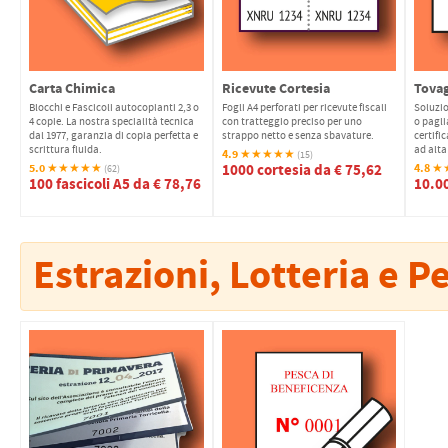
Carta Chimica
Ricevute Cortesia
Tovag
Blocchi e Fascicoli autocopianti 2,3 o
Fogli A4 perforati per ricevute fiscali
Soluzio
4 copie. La nostra specialità tecnica
con tratteggio preciso per uno
o pagli
dal 1977, garanzia di copia perfetta e
strappo netto e senza sbavature.
certifi
scrittura fluida.
ad alta
4.9
★★★★★
(15)
5.0
1000 cortesia da € 75,62
4.8
★★★★★
★
(62)
100 fascicoli A5 da € 78,76
10.00
Estrazioni, Lotteria e P