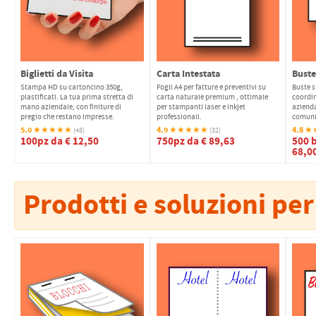
PETTORALI
DORSALI TARGHE
PETTORALI NUMERI DA
GARA
PETTORALI CON NOME ATLETA
NUMERI DA GARA MTB
Biglietti da Visita
Carta Intestata
Buste
Stampa HD su cartoncino 350g,
Fogli A4 per fatture e preventivi su
Buste s
plastificati. La tua prima stretta di
carta naturale premium , ottimale
coordi
mano aziendale, con finiture di
per stampanti laser e inkjet
azienda
pregio che restano impresse.
professionali.
comuni
5.0
4.9
4.8
★★★★★
★★★★★
★
(48)
(32)
100pz da € 12,50
750pz da € 89,63
500 
68,0
Prodotti e soluzioni per