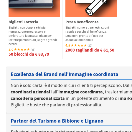
Biglietti Lotteria
Pesca Beneficenza
Biglietti con doppia e tripla
Biglietti numerati per estrazioni
numerazione progressiva e
rapide e pesche di beneficenza.
perforatura facilitata. Ideali per
Soluzioni pronte all'uso per
lotterie parrocchiali, sagre e grandi
associazioni e onlus.
eventi.
4.9
★★★★★
(22)
5.0
2000 tagliandi da € 61,50
★★★★★
(45)
50 blocchi da € 83,79
Eccellenza del Brand nell'immagine coordinata
Non è solo carta: è il modo in cui i clienti ti percepiscono. Dall
coordinati aziendali
all'
immagine coordinata
, trasformiamo
cancelleria personalizzata
in un potente strumento di
marke
Biglietti e buste che parlano di professionalità.
Partner del Turismo a Bibione e Lignano