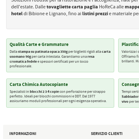
Soluzioni robuste per la ristorazione e l'accoglienza, nate per 
dell'estate. Dalle
tovagliette carta paglia
HoReCa alle
mappe 
hotel
di Bibione e Lignano, fino ai
listini prezzi
e materiale pe
Qualità Carte e Grammature
Plastifi
stampa su patinata opaca 350g
carta
Dalla
per biglietti rigidi alla
Valorizza i
usomano 90g
resa
per carta intestata. Garantiamo una
Offriamo f
cromatica fedele
brillanti. 
e spessori certificati per un tocco
professionale.
Carta Chimica Autocopiante
Consegn
blocchi 2 3 4 copie
Specialisti in
con perforazione per strappo
Tempi certi
perfetto. Ideali per blocchi commissioni e DDT. Dal 1977
Sabbiador
assicuriamo moduli professionali per ogni esigenza operativa.
vivo
per te
INFORMAZIONI
SERVIZIO CLIENTI