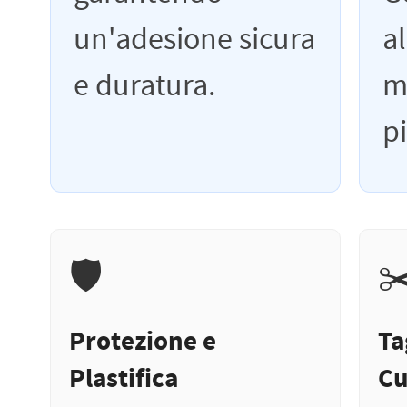
un'adesione sicura
al
e duratura.
m
p
🛡️
✂
Protezione e
Ta
Plastifica
Cu