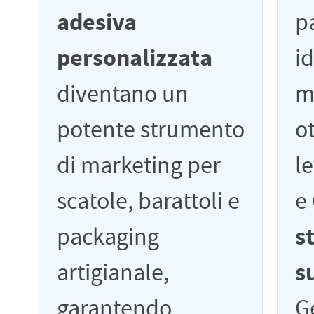
adesiva
pa
personalizzata
i
diventano un
ma
potente strumento
o
di marketing per
l
scatole, barattoli e
e
packaging
s
artigianale,
s
garantendo
G