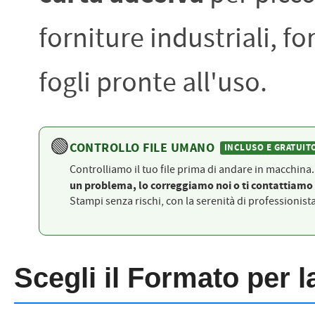
PETTORALI
DORSALI TARGHE
forniture industriali, f
PETTORALI NUMERI DA
GARA
PETTORALI CON NOME ATLETA
NUMERI DA GARA MTB
fogli pronte all'uso.
🟢
CONTROLLO FILE UMANO
INCLUSO E GRATUIT
Controlliamo il tuo file prima di andare in macchina
un problema, lo correggiamo noi o ti contattiamo 
Stampi senza rischi, con la serenità di professionist
Scegli il Formato per 