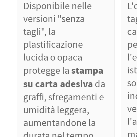
Disponibile nelle
L'
versioni "senza
ta
tagli", la
ca
plastificazione
pe
lucida o opaca
l'
stampa
is
protegge la
so
su carta adesiva
da
in
graffi, sfregamenti e
ve
umidità leggera,
l'
aumentandone la
ma
durata nel tempo.