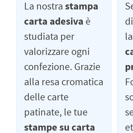
La nostra
stampa
Se
carta adesiva
è
d
studiata per
l
valorizzare ogni
c
confezione. Grazie
p
alla resa cromatica
F
delle carte
so
patinate, le tue
s
stampe su carta
e