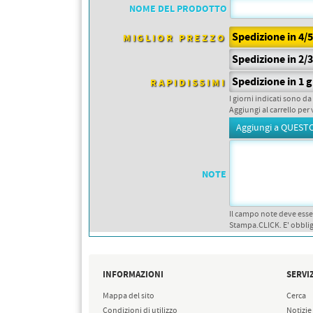
PETTORALI
NOME DEL PRODOTTO
DORSALI TARGHE
PETTORALI NUMERI DA
Spedizione in 4/
GARA
MIGLIOR PREZZO
PETTORALI CON NOME ATLETA
Spedizione in 2/
NUMERI DA GARA MTB
Spedizione in 1 g
RAPIDISSIMI
I giorni indicati sono da
Aggiungi al carrello per 
NOTE
Il campo note deve esse
Stampa.CLICK. E' obblig
INFORMAZIONI
SERVIZ
Mappa del sito
Cerca
Condizioni di utilizzo
Notizie