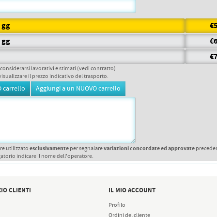
5 gg
€5
3 gg
€6
€7
 considerarsi lavorativi e stimati (vedi contratto).
visualizzare il prezzo indicativo del trasporto.
esclusivamente
variazioni concordate ed approvate
re utilizzato
per segnalare
precede
atorio indicare il nome dell'operatore.
IO CLIENTI
IL MIO ACCOUNT
Profilo
Ordini del cliente