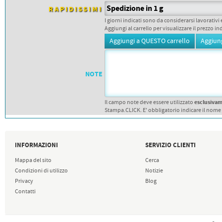
PETTORALI
Spedizione in 1 g
DORSALI TARGHE
RAPIDISSIMI
PETTORALI NUMERI DA
I giorni indicati sono da considerarsi lavorativi 
GARA
Aggiungi al carrello per visualizzare il prezzo in
PETTORALI CON NOME ATLETA
NUMERI DA GARA MTB
NOTE
esclusiva
Il campo note deve essere utilizzato
Stampa.CLICK. E' obbligatorio indicare il nome
INFORMAZIONI
SERVIZIO CLIENTI
Mappa del sito
Cerca
Condizioni di utilizzo
Notizie
Privacy
Blog
Contatti