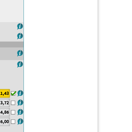
1,43
3,72
4,86
6,00