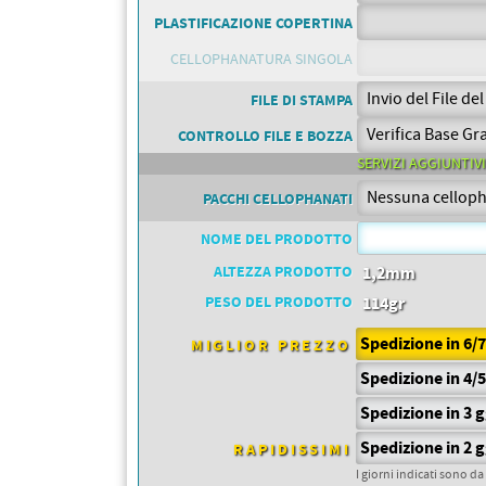
PETTORALI
DORSALI TARGHE
PLASTIFICAZIONE COPERTINA
PETTORALI NUMERI DA
GARA
CELLOPHANATURA SINGOLA
PETTORALI CON NOME ATLETA
NUMERI DA GARA MTB
FILE DI STAMPA
CONTROLLO FILE E BOZZA
SERVIZI AGGIUNTIVI
PACCHI CELLOPHANATI
NOME DEL PRODOTTO
ALTEZZA PRODOTTO
1,2mm
PESO DEL PRODOTTO
114gr
Spedizione in 6/
MIGLIOR PREZZO
Spedizione in 4/
Spedizione in 3 
Spedizione in 2 
RAPIDISSIMI
I giorni indicati sono da