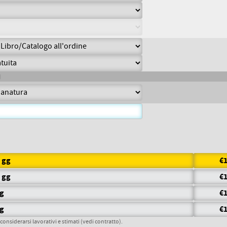
7 gg
€1
5 gg
€1
gg
€1
gg
€1
 considerarsi lavorativi e stimati (vedi contratto).