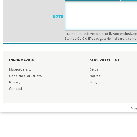
PETTORALI
DORSALI TARGHE
PETTORALI NUMERI DA
GARA
NOTE
PETTORALI CON NOME ATLETA
NUMERI DA GARA MTB
esclusiva
Il campo note deve essere utilizzato
Stampa.CLICK. E' obbligatorio indicare il nome
INFORMAZIONI
SERVIZIO CLIENTI
Mappa del sito
Cerca
Condizioni di utilizzo
Notizie
Privacy
Blog
Contatti
Copy