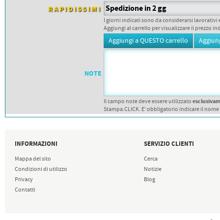
PETTORALI
Spedizione in 2 gg
DORSALI TARGHE
RAPIDISSIMI
PETTORALI NUMERI DA
I giorni indicati sono da considerarsi lavorativi 
GARA
Aggiungi al carrello per visualizzare il prezzo in
PETTORALI CON NOME ATLETA
NUMERI DA GARA MTB
NOTE
esclusiva
Il campo note deve essere utilizzato
Stampa.CLICK. E' obbligatorio indicare il nome
INFORMAZIONI
SERVIZIO CLIENTI
Mappa del sito
Cerca
Condizioni di utilizzo
Notizie
Privacy
Blog
Contatti