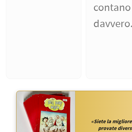
contano
davvero
«Siete la migliore
provate diverse