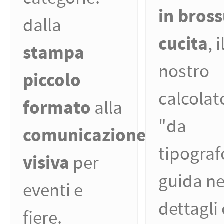
in bros
dalla
cucita
, i
stampa
nostro
piccolo
calcolat
formato
alla
"da
comunicazione
tipograf
visiva
per
guida ne
eventi e
dettagli
fiere.