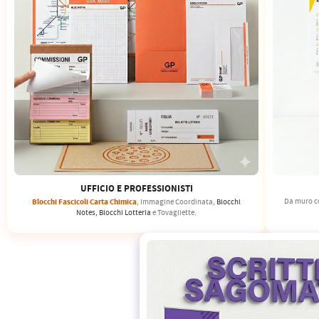
PETTORALI
DORSALI TARGHE
PETTORALI NUMERI DA
GARA
PETTORALI CON NOME ATLETA
NUMERI DA GARA MTB
UFFICIO E PROFESSIONISTI
Blocchi Fascicoli Carta Chimica
Da muro 
, Immagine Coordinata,
Blocchi
Notes, Blocchi Lotteria
e Tovagliette.