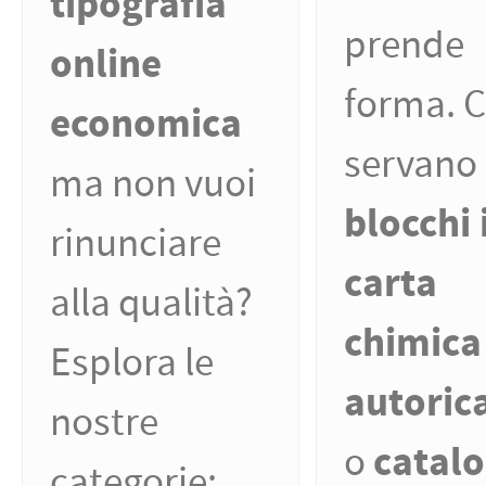
tipografia
prende
online
forma. 
economica
servano
ma non vuoi
blocchi 
rinunciare
carta
alla qualità?
chimica
Esplora le
autoric
nostre
catalo
o
categorie: