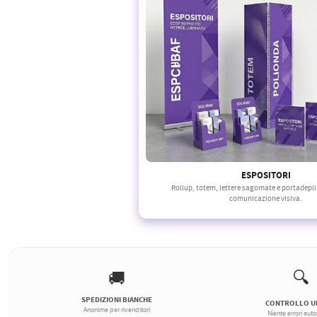
ESPOSITORI
Rollup, totem, lettere sagomate e portadepli
comunicazione visiva.
🔍
🚚
SPEDIZIONI BIANCHE
CONTROLLO 
Anonime per rivenditori
Niente errori aut