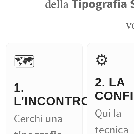
della
Tipografia 
v
⚙️
🗺️
2. LA
1.
CONF
L'INCONTRO
Qui la
Cerchi una
tecnica