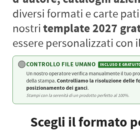
PETTORALI
DORSALI TARGHE
diversi formati e carte pat
PETTORALI NUMERI DA
GARA
PETTORALI CON NOME ATLETA
template 2027 grat
nostri
NUMERI DA GARA MTB
essere personalizzati con i
🟢
CONTROLLO FILE UMANO
INCLUSO E GRATUIT
Un nostro operatore verifica manualmente il tuo pr
della stampa.
Controlliamo la risoluzione delle fo
posizionamento dei ganci
.
Stampi con la serenità di un prodotto perfetto al 100%.
Scegli il formato p