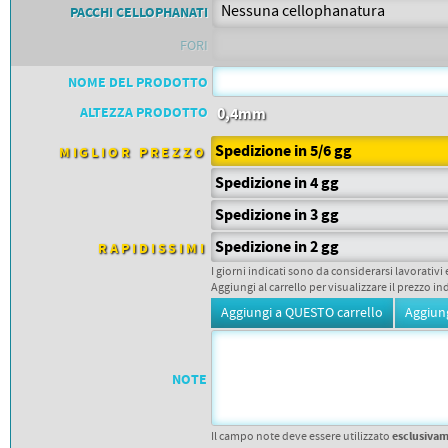
PETTORALI
PACCHI CELLOPHANATI
DORSALI TARGHE
PETTORALI NUMERI DA
FORI
GARA
PETTORALI CON NOME ATLETA
NOME DEL PRODOTTO
NUMERI DA GARA MTB
ALTEZZA PRODOTTO
0,4mm
Spedizione in 5/6 gg
MIGLIOR PREZZO
Spedizione in 4 gg
Spedizione in 3 gg
Spedizione in 2 gg
RAPIDISSIMI
I giorni indicati sono da considerarsi lavorativi 
Aggiungi al carrello per visualizzare il prezzo in
NOTE
esclusiva
Il campo note deve essere utilizzato