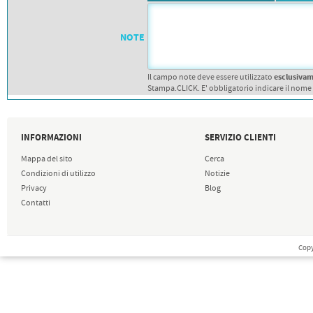
PETTORALI
DORSALI TARGHE
PETTORALI NUMERI DA
GARA
NOTE
PETTORALI CON NOME ATLETA
NUMERI DA GARA MTB
esclusiva
Il campo note deve essere utilizzato
Stampa.CLICK. E' obbligatorio indicare il nome
INFORMAZIONI
SERVIZIO CLIENTI
Mappa del sito
Cerca
Condizioni di utilizzo
Notizie
Privacy
Blog
Contatti
Copy