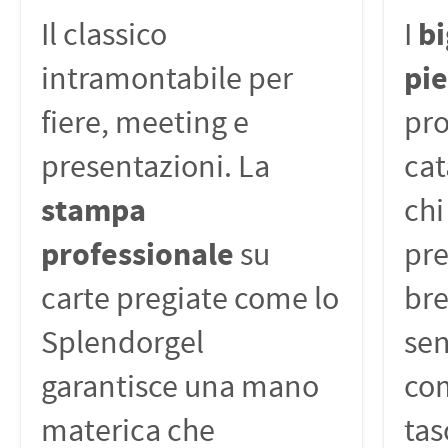
bi
Il classico
I
pi
intramontabile per
fiere, meeting e
pro
presentazioni. La
cat
stampa
chi
professionale
su
pre
carte pregiate come lo
bre
Splendorgel
sen
garantisce una mano
com
materica che
tas