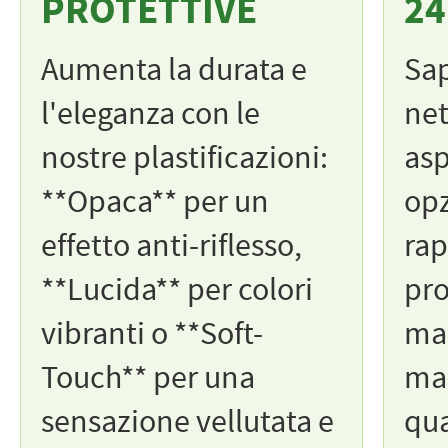
PROTETTIVE
24
Aumenta la durata e
Sap
l'eleganza con le
ne
nostre plastificazioni:
asp
**Opaca** per un
opz
effetto anti-riflesso,
rap
**Lucida** per colori
pro
vibranti o **Soft-
ma
Touch** per una
ma
sensazione vellutata e
qua