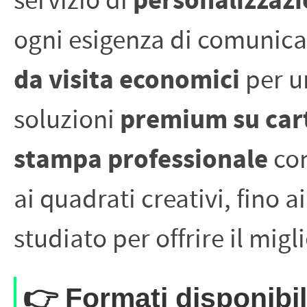
personalizzazi
servizio di 
PETTORALI
DORSALI TARGHE
PETTORALI NUMERI DA
ogni esigenza di comunicaz
GARA
PETTORALI CON NOME ATLETA
NUMERI DA GARA MTB
da visita economici
 per u
premium su car
soluzioni 
stampa professionale
 co
ai quadrati creativi, fino a
studiato per offrire il migl
👉
Formati disponibil