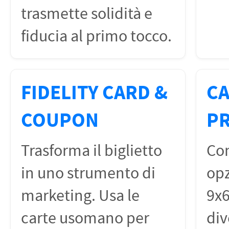
trasmette solidità e
fiducia al primo tocco.
FIDELITY CARD &
CA
COUPON
P
Trasforma il biglietto
Con
in uno strumento di
opz
marketing. Usa le
9x6
carte usomano per
di