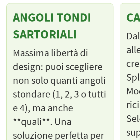
ANGOLI TONDI
CA
SARTORIALI
Dal
all
Massima libertà di
cre
design: puoi scegliere
Spl
non solo quanti angoli
Mod
stondare (1, 2, 3 o tutti
ric
e 4), ma anche
Sel
**quali**. Una
sup
soluzione perfetta per