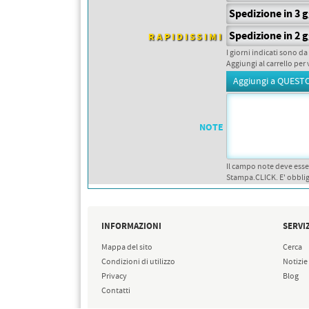
PETTORALI
DORSALI TARGHE
Spedizione in 3 
PETTORALI NUMERI DA
Spedizione in 2 
GARA
RAPIDISSIMI
PETTORALI CON NOME ATLETA
I giorni indicati sono da
NUMERI DA GARA MTB
Aggiungi al carrello per 
NOTE
Il campo note deve esse
Stampa.CLICK. E' obblig
INFORMAZIONI
SERVIZ
Mappa del sito
Cerca
Condizioni di utilizzo
Notizie
Privacy
Blog
Contatti