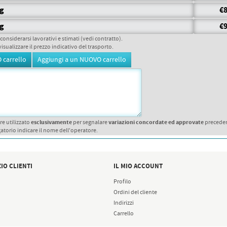
gg
€8
gg
€9
 considerarsi lavorativi e stimati (vedi contratto).
visualizzare il prezzo indicativo del trasporto.
esclusivamente
variazioni concordate ed approvate
re utilizzato
per segnalare
precede
atorio indicare il nome dell'operatore.
IO CLIENTI
IL MIO ACCOUNT
Profilo
Ordini del cliente
Indirizzi
Carrello