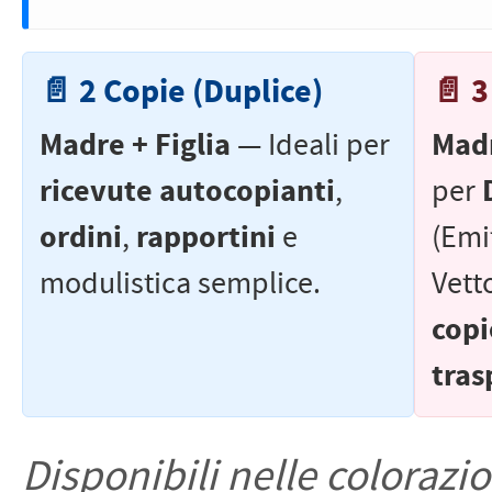
📄 2 Copie (Duplice)
📄 3
Madre + Figlia
Madr
— Ideali per
ricevute autocopianti
,
per
ordini
rapportini
,
e
(Emi
modulistica semplice.
Vett
copi
tras
Disponibili nelle colorazi