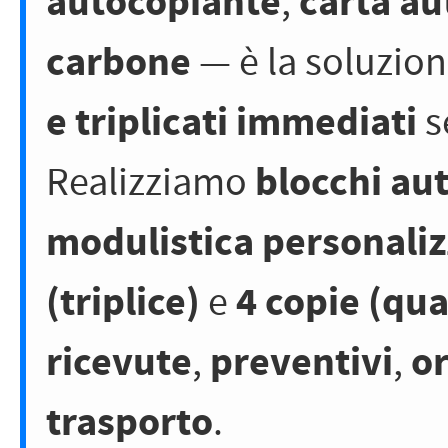
autocopiante
carta au
,
carbone
— è la soluzion
e triplicati immediati
s
blocchi au
Realizziamo
modulistica personaliz
(triplice)
4 copie (qu
e
ricevute
preventivi
or
,
,
trasporto
.