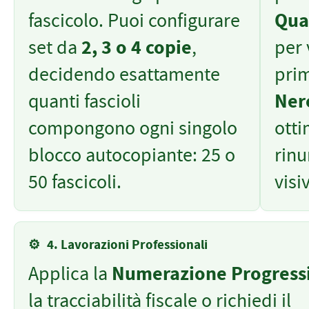
fascicolo. Puoi configurare
Qua
set da
2, 3 o 4 copie
,
per 
decidendo esattamente
prim
quanti fascioli
Ner
compongono ogni singolo
otti
blocco autocopiante: 25 o
rinu
50 fascicoli.
visi
⚙️
4. Lavorazioni Professionali
Applica la
Numerazione Progress
la tracciabilità fiscale o richiedi il