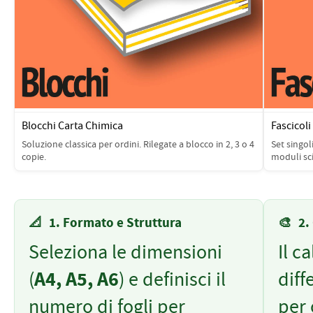
PETTORALI
DORSALI TARGHE
PETTORALI NUMERI DA
GARA
PETTORALI CON NOME ATLETA
NUMERI DA GARA MTB
Blocchi Carta Chimica
Fascicoli
Soluzione classica per ordini. Rilegate a blocco in 2, 3 o 4
Set singoli
copie.
moduli sci
📐
1. Formato e Struttura
🎨
2.
Seleziona le dimensioni
Il c
(
A4, A5, A6
) e definisci il
diff
numero di fogli per
per 