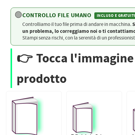
PETTORALI
DORSALI TARGHE
🟢
CONTROLLO FILE UMANO
PETTORALI NUMERI DA
INCLUSO E GRATUIT
GARA
PETTORALI CON NOME ATLETA
S
Controlliamo il tuo file prima di andare in macchina.
NUMERI DA GARA MTB
un problema, lo correggiamo noi o ti contattiamo
Stampi senza rischi, con la serenità di un professionis
👉
Tocca l'immagine 
prodotto