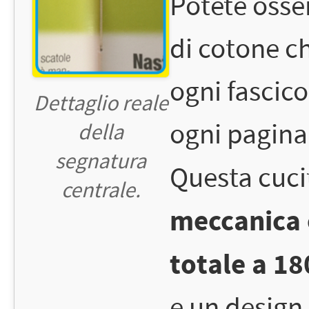
Potete osse
di cotone ch
ogni fascico
Dettaglio reale
ogni pagina 
della
segnatura
Questa cuci
centrale.
meccanica 
totale a 180
e un design 