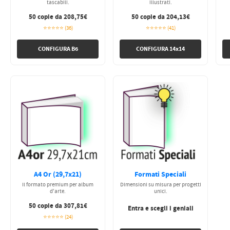
tascabili.
illustrati.
50 copie da 208,75€
50 copie da 204,13€
⭐⭐⭐⭐⭐ (36)
⭐⭐⭐⭐⭐ (41)
CONFIGURA B6
CONFIGURA 14x14
A4 Or (29,7x21)
Formati Speciali
Il formato premium per album
Dimensioni su misura per progetti
d'arte.
unici.
50 copie da 307,81€
Entra e scegli i geniali
⭐⭐⭐⭐⭐ (24)