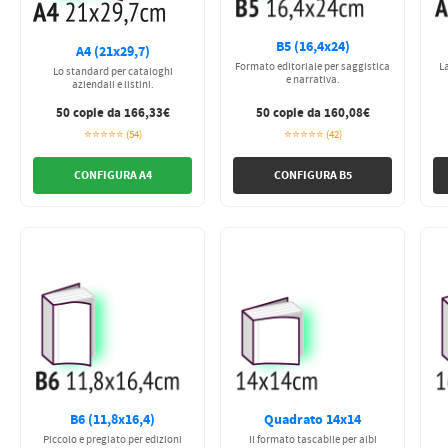
B5 (16,4x24)
A4 (21x29,7)
Formato editoriale per saggistica
La
Lo standard per cataloghi
e narrativa.
aziendali e listini.
50 copie da 166,33€
50 copie da 160,08€
⭐⭐⭐⭐⭐ (54)
⭐⭐⭐⭐⭐ (42)
CONFIGURA A4
CONFIGURA B5
B6 (11,8x16,4)
Quadrato 14x14
Piccolo e pregiato per edizioni
Il formato tascabile per albi