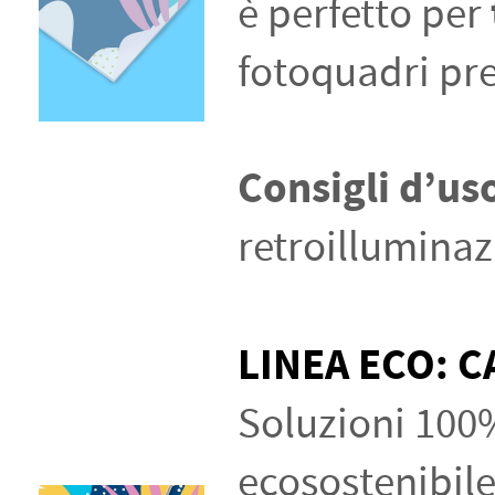
è perfetto per
fotoquadri p
Consigli d’us
retroillumina
LINEA ECO: 
Soluzioni 100%
ecosostenibile