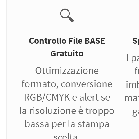
🔍
Controllo File BASE
S
Gratuito
I p
Ottimizzazione
f
formato, conversione
imb
RGB/CMYK e alert se
mat
la risoluzione è troppo
g
bassa per la stampa
scelta.