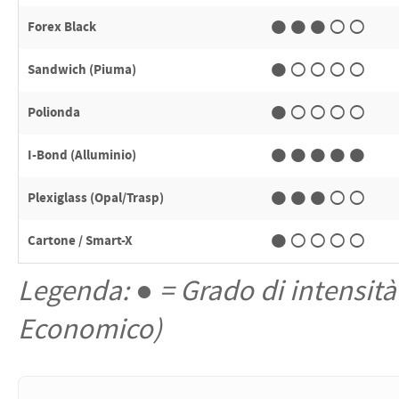
●●●○○
Forex Black
●○○○○
Sandwich (Piuma)
●○○○○
Polionda
●●●●●
I-Bond (Alluminio)
●●●○○
Plexiglass (Opal/Trasp)
●○○○○
Cartone / Smart-X
Legenda: ● = Grado di intensità
Economico)