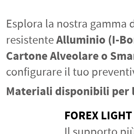
PETTORALI
DORSALI TARGHE
PETTORALI NUMERI DA
GARA
Esplora la nostra gamma di
PETTORALI CON NOME ATLETA
NUMERI DA GARA MTB
Alluminio (I-B
resistente
Cartone Alveolare o Sma
configurare il tuo prevent
Materiali disponibili per 
FOREX LIGHT
Il supporto più