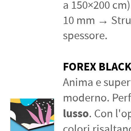
a 150×200 cm)
10 mm → Strut
spessore.
FOREX BLAC
Anima e superf
moderno. Perf
lusso
. Con l'
colori risalta