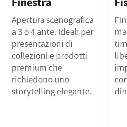
Finestra
Fi
Apertura scenografica
Fin
a 3 o 4 ante. Ideali per
map
presentazioni di
tim
collezioni e prodotti
lib
premium che
im
richiedono uno
con
storytelling elegante.
din