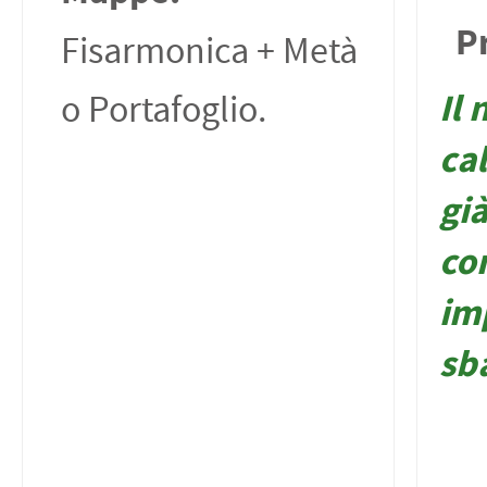
P
Fisarmonica + Metà
Il 
o Portafoglio.
cal
già
co
im
sb