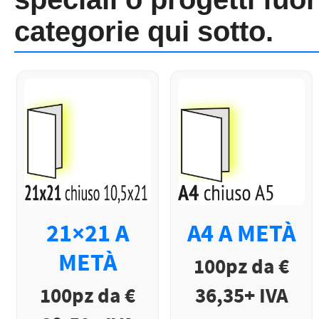
categorie qui sotto.
21×21 A
A4 A METÀ
METÀ
100pz da €
100pz da €
36,35+ IVA