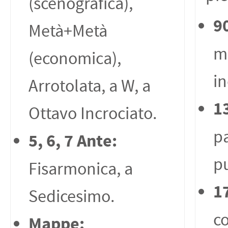
(scenografica),
9
Metà+Metà
m
(economica),
in
Arrotolata, a W, a
1
Ottavo Incrociato.
pa
5, 6, 7 Ante:
pu
Fisarmonica, a
1
Sedicesimo.
c
Mappe: