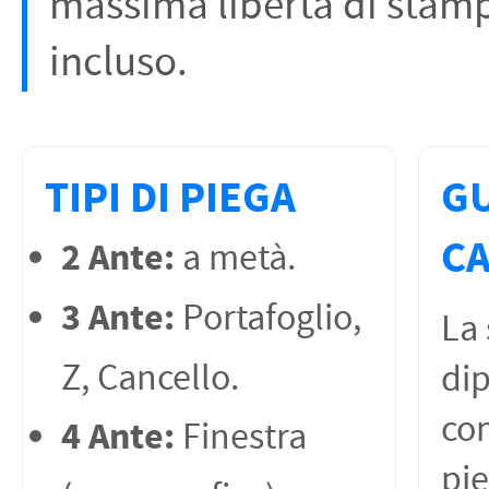
massima libertà di stamp
incluso.
TIPI DI PIEGA
GU
C
2 Ante:
a metà.
3 Ante:
Portafoglio,
La 
Z, Cancello.
di
com
4 Ante:
Finestra
pie