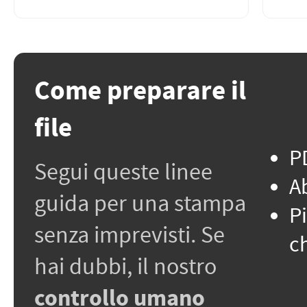
Come preparare il
file
PD
Segui queste linee
A
guida per una stampa
P
senza imprevisti. Se
c
hai dubbi, il nostro
controllo umano