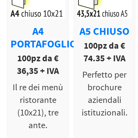
A4
A5 CHIUSO
PORTAFOGLIO
100pz da €
100pz da €
74.35 + IVA
36,35 + IVA
Perfetto per
Il re dei menù
brochure
ristorante
aziendali
(10x21), tre
istituzionali.
ante.