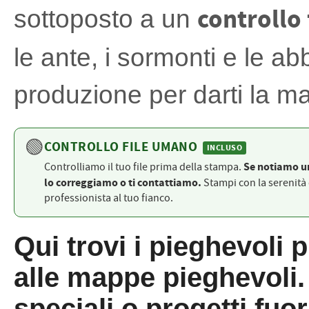
PETTORALI
controllo
sottoposto a un
DORSALI TARGHE
PETTORALI NUMERI DA
GARA
PETTORALI CON NOME ATLETA
le ante, i sormonti e le a
NUMERI DA GARA MTB
produzione per darti la m
🟢
CONTROLLO FILE UMANO
INCLUSO
Se notiamo u
Controlliamo il tuo file prima della stampa.
lo correggiamo o ti contattiamo.
Stampi con la serenità 
professionista al tuo fianco.
Qui trovi i pieghevoli p
alle mappe pieghevoli. 
speciali o progetti fuo