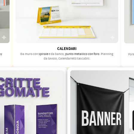
CALENDARI
Da muro con
spirale
e da banco,
punto metallico con foro
. Planning
hi
Fore
da tavolo, Calendarietti tascabili.