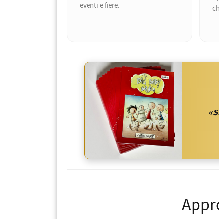
eventi e fiere.
ch
«S
Appro