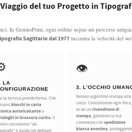
l Viaggio del tuo Progetto in Tipograf
ici. In GeniusPrint, ogni ordine segue un percorso artigia
incontra la velocità del we
ipografia Sagittario dal 1977
⚙️
👁️
. LA
3. L'OCCHIO UMAN
ONFIGURAZIONE
Nessun algoritmo stampa alla
i la tecnica prende forma. Che
cieca. Controlliamo ogni file e,
blocchi in carta
ervano
rivenditore di
se sei un
himica autoricalcante
o
stampa
, gestiamo la tua
taloghi in brossura cucita
, il
spedizione
commessa con
stro calcolatore "da
bianca anonima
, proteggend
pografo" ti guida nei dettagli