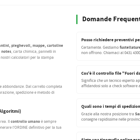
Domande Frequent
Posso richiedere preventivi pe
lantini, pieghevoli, mappe, cartoline
fustellatu
Certamente. Gestiamo
i notes
, carta chimica, pannelli in
non offrono. Chiamaci al 0431 4300
 nostri calcolatori per la stampa
Cos'è il controllo file "Fuori d
Significa che un tecnico esperto apr
affidandosi solo a check software 
 e abbondanze. Dal carrello completa
turazione, spedizione e metodo di
Quali sono i tempi di spedizione
 Algoritmi)
Sa
Grazie alla nostra posizione tra
consegne rapidissime nelle provinc
controllo umano
rea. Il
è sempre
generare l'ORDINE definitivo per la tua
Siete una tipografia online e