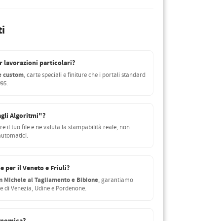
i
r lavorazioni particolari?
re custom
, carte speciali e finiture che i portali standard
95.
agli Algoritmi"?
e il tuo file e ne valuta la stampabilità reale, non
automatici.
 per il Veneto e Friuli?
n Michele al Tagliamento e Bibione
, garantiamo
e di Venezia, Udine e Pordenone.
conomica?