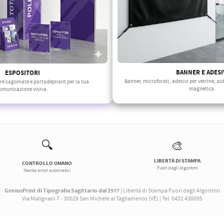
BANNER E ADESI
ESPOSITORI
Banner, microforati, adesivi per vetrine, a
ere sagomate e portadepliant per la tua
magnetica.
omunicazione visiva.
🔍
🎨
LIBERTÀ DI STAMPA
CONTROLLO UMANO
Fuori dagli algoritmi
Niente errori automatici
GeniusPrint di Tipografia Sagittario dal 1977
| Libertà di Stampa Fuori dagli Algoritmi
Via Malignani 7 - 30028 San Michele al Tagliamento (VE) | Tel. 0431 430095