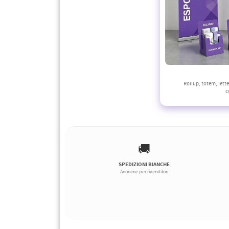
Rollup, totem, lett
c
🚚
SPEDIZIONI BIANCHE
Anonime per rivenditori