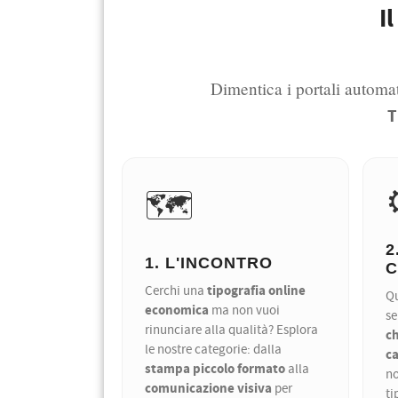
I
Dimentica i portali automat
T
🗺️
2
1. L'INCONTRO
C
tipografia online
Cerchi una
Qu
economica
ma non vuoi
s
rinunciare alla qualità? Esplora
c
le nostre categorie: dalla
ca
stampa piccolo formato
alla
no
comunicazione visiva
per
ti