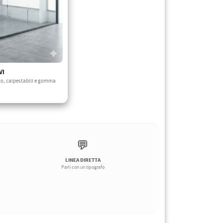
VI
uto, calpestabili e gomma
💬
LINEA DIRETTA
Parli con un tipografo