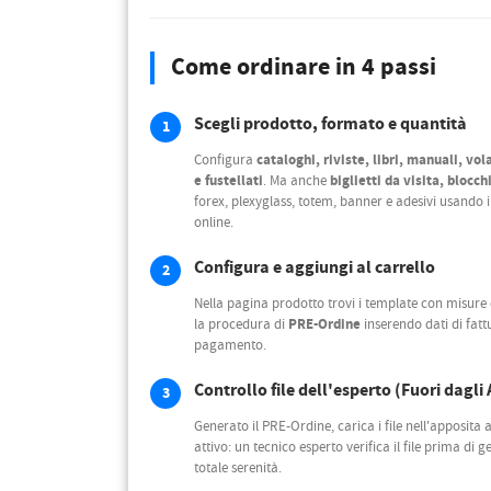
Come ordinare in 4 passi
Scegli prodotto, formato e quantità
1
cataloghi, riviste, libri, manuali, vo
Configura
e fustellati
biglietti da visita, blocch
. Ma anche
forex, plexyglass, totem, banner e adesivi usando i
online.
Configura e aggiungi al carrello
2
Nella pagina prodotto trovi i template con misure
PRE-Ordine
la procedura di
inserendo dati di fat
pagamento.
Controllo file dell'esperto (Fuori dagli
3
Generato il PRE-Ordine, carica i file nell'apposita a
attivo: un tecnico esperto verifica il file prima di 
totale serenità.