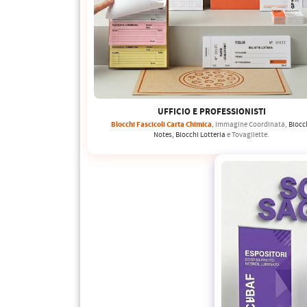
PETTORALI
DORSALI TARGHE
PETTORALI NUMERI DA
GARA
PETTORALI CON NOME ATLETA
NUMERI DA GARA MTB
UFFICIO E PROFESSIONISTI
Blocchi Fascicoli Carta Chimica
, Immagine Coordinata,
Blocc
Notes, Blocchi Lotteria
e Tovagliette.