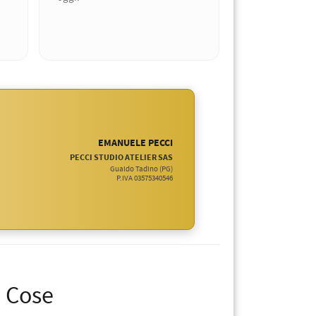
EMANUELE PECCI
PECCI STUDIO ATELIER SAS
Gualdo Tadino (PG)
P.IVA 03575340546
e Cose