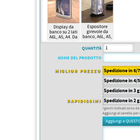
PETTORALI
DORSALI TARGHE
PETTORALI NUMERI DA
GARA
PETTORALI CON NOME ATLETA
NUMERI DA GARA MTB
Espositore
Display da
girevole da
banco su 2 lati
banco, A6L, A5,
A6L, A5, A4. Da
A4. Da 56,10€
35,47€
QUANTITÀ
NOME DEL PRODOTTO
Spedizione in 6/
MIGLIOR PREZZO
Spedizione in 4/
Spedizione in 3 
Spedizione in 2 
RAPIDISSIMI
I giorni indicati sono da
Aggiungi al carrello per 