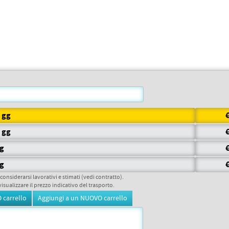
7 gg
5 gg
gg
gg
 considerarsi lavorativi e stimati (vedi contratto).
visualizzare il prezzo indicativo del trasporto.