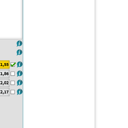
€1,55
€1,86
€2,02
€2,17