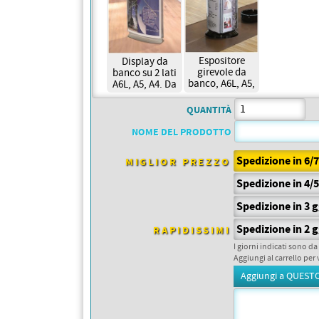
PETTORALI
DORSALI TARGHE
PETTORALI NUMERI DA
GARA
PETTORALI CON NOME ATLETA
Espositore
Display da
NUMERI DA GARA MTB
girevole da
banco su 2 lati
banco, A6L, A5,
A6L, A5, A4. Da
A4. Da 56,10€
35,47€
QUANTITÀ
NOME DEL PRODOTTO
Spedizione in 6/
MIGLIOR PREZZO
Spedizione in 4/
Spedizione in 3 
Spedizione in 2 
RAPIDISSIMI
I giorni indicati sono da
Aggiungi al carrello per 