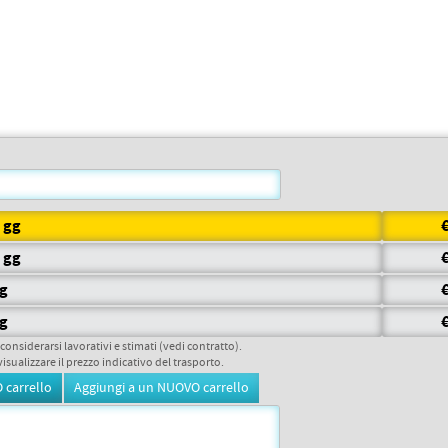
7 gg
5 gg
gg
gg
 considerarsi lavorativi e stimati (vedi contratto).
visualizzare il prezzo indicativo del trasporto.