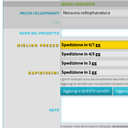
PETTORALI
SERVIZI AGGIUNTIVI
DORSALI TARGHE
PETTORALI NUMERI DA
PACCHI CELLOPHANATI
GARA
PETTORALI CON NOME ATLETA
FORI
NUMERI DA GARA MTB
NOME DEL PRODOTTO
Spedizione in 6/7 gg
MIGLIOR PREZZO
Spedizione in 4/5 gg
Spedizione in 3 gg
Spedizione in 2 gg
RAPIDISSIMI
I giorni indicati sono da considerarsi lavorativi 
Aggiungi al carrello per visualizzare il prezzo in
NOTE
esclusiva
Il campo note deve essere utilizzato