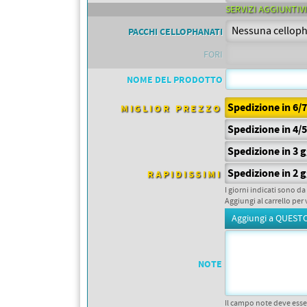
PETTORALI
SERVIZI AGGIUNTIVI
DORSALI TARGHE
PETTORALI NUMERI DA
PACCHI CELLOPHANATI
GARA
PETTORALI CON NOME ATLETA
FORI
NUMERI DA GARA MTB
NOME DEL PRODOTTO
Spedizione in 6/
MIGLIOR PREZZO
Spedizione in 4/
Spedizione in 3 
Spedizione in 2 
RAPIDISSIMI
I giorni indicati sono da
Aggiungi al carrello per 
NOTE
Il campo note deve esse