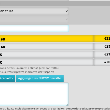
7 gg
€21
5 gg
€25
gg
€27
gg
€30
 considerarsi lavorativi e stimati (vedi contratto).
visualizzare il prezzo indicativo del trasporto.
esclusivamente
variazioni concordate ed approvate
re utilizzato
per segnalare
precede