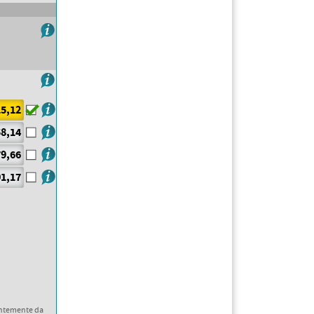
5,12
8,14
9,66
1,17
ntemente da