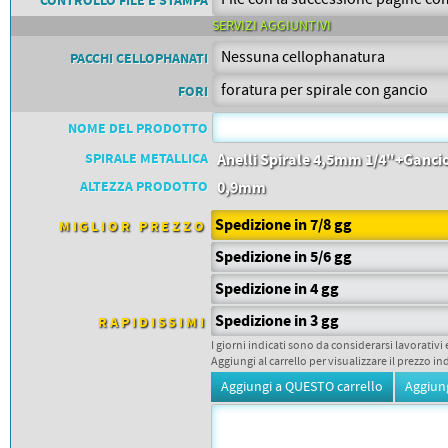
CONTROLLO FILE E STAMPA
PETTORALI
DORSALI TARGHE
SERVIZI AGGIUNTIVI
PETTORALI NUMERI DA
PACCHI CELLOPHANATI
GARA
PETTORALI CON NOME ATLETA
FORI
NUMERI DA GARA MTB
NOME DEL PRODOTTO
SPIRALE METALLICA
Anelli Spirale 4,5mm 1/4"+Ganci
ALTEZZA PRODOTTO
0,9mm
Spedizione in 7/8 gg
MIGLIOR PREZZO
Spedizione in 5/6 gg
Spedizione in 4 gg
Spedizione in 3 gg
RAPIDISSIMI
I giorni indicati sono da considerarsi lavorativi 
Aggiungi al carrello per visualizzare il prezzo in