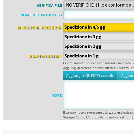
PETTORALI
DORSALI TARGHE
VERIFICA FILE
PETTORALI NUMERI DA
NOME DEL PRODOTTO
GARA
PETTORALI CON NOME ATLETA
NUMERI DA GARA MTB
Spedizione in 4/5 gg
MIGLIOR PREZZO
Spedizione in 3 gg
Spedizione in 2 gg
Spedizione in 1 g
RAPIDISSIMI
I giorni indicati sono da considerarsi lavorativi 
Aggiungi al carrello per visualizzare il prezzo in
NOTE
esclusiva
Il campo note deve essere utilizzato
Stampa.CLICK. E' obbligatorio indicare il nome