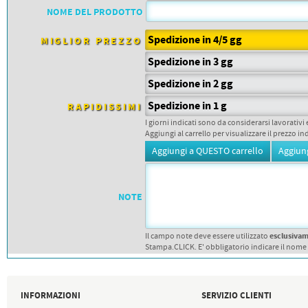
PETTORALI
NOME DEL PRODOTTO
DORSALI TARGHE
PETTORALI NUMERI DA
GARA
Spedizione in 4/5 gg
MIGLIOR PREZZO
PETTORALI CON NOME ATLETA
NUMERI DA GARA MTB
Spedizione in 3 gg
Spedizione in 2 gg
Spedizione in 1 g
RAPIDISSIMI
I giorni indicati sono da considerarsi lavorativi 
Aggiungi al carrello per visualizzare il prezzo in
NOTE
esclusiva
Il campo note deve essere utilizzato
Stampa.CLICK. E' obbligatorio indicare il nome
INFORMAZIONI
SERVIZIO CLIENTI