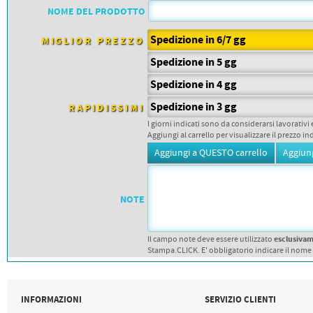
PETTORALI
NOME DEL PRODOTTO
DORSALI TARGHE
PETTORALI NUMERI DA
GARA
Spedizione in 6/7 gg
MIGLIOR PREZZO
PETTORALI CON NOME ATLETA
NUMERI DA GARA MTB
Spedizione in 5 gg
Spedizione in 4 gg
Spedizione in 3 gg
RAPIDISSIMI
I giorni indicati sono da considerarsi lavorativi 
Aggiungi al carrello per visualizzare il prezzo in
NOTE
esclusiva
Il campo note deve essere utilizzato
Stampa.CLICK. E' obbligatorio indicare il nome
INFORMAZIONI
SERVIZIO CLIENTI