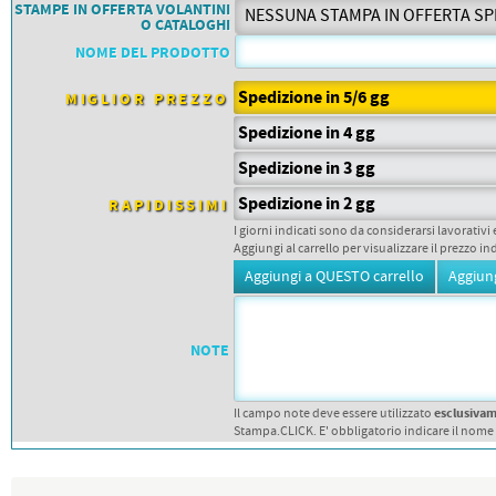
PETTORALI
STAMPE IN OFFERTA VOLANTINI
DORSALI TARGHE
O CATALOGHI
PETTORALI NUMERI DA
NOME DEL PRODOTTO
GARA
PETTORALI CON NOME ATLETA
NUMERI DA GARA MTB
Spedizione in 5/6 gg
MIGLIOR PREZZO
Spedizione in 4 gg
Spedizione in 3 gg
Spedizione in 2 gg
RAPIDISSIMI
I giorni indicati sono da considerarsi lavorativi 
Aggiungi al carrello per visualizzare il prezzo in
NOTE
esclusiva
Il campo note deve essere utilizzato
Stampa.CLICK. E' obbligatorio indicare il nome